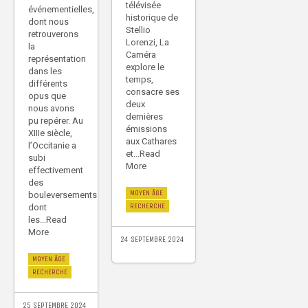
télévisée
événementielles,
historique de
dont nous
Stellio
retrouverons
Lorenzi, La
la
Caméra
représentation
explore le
dans les
temps,
différents
consacre ses
opus que
deux
nous avons
dernières
pu repérer. Au
émissions
XIIIe siècle,
aux Cathares
l’Occitanie a
et...Read
subi
More
effectivement
des
MOYEN ÂGE
bouleversements
RECHERCHE
dont
les...Read
More
24 SEPTEMBRE 2024
MOYEN ÂGE
RECHERCHE
25 SEPTEMBRE 2024