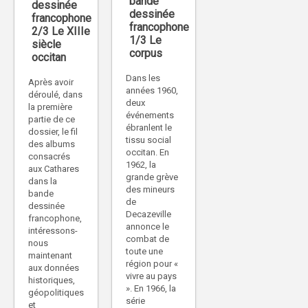
bande
dessinée
dessinée
francophone
francophone
2/3 Le XIIIe
1/3 Le
siècle
corpus
occitan
Dans les
Après avoir
années 1960,
déroulé, dans
deux
la première
événements
partie de ce
ébranlent le
dossier, le fil
tissu social
des albums
occitan. En
consacrés
1962, la
aux Cathares
grande grève
dans la
des mineurs
bande
de
dessinée
Decazeville
francophone,
annonce le
intéressons-
combat de
nous
toute une
maintenant
région pour «
aux données
vivre au pays
historiques,
». En 1966, la
géopolitiques
série
et