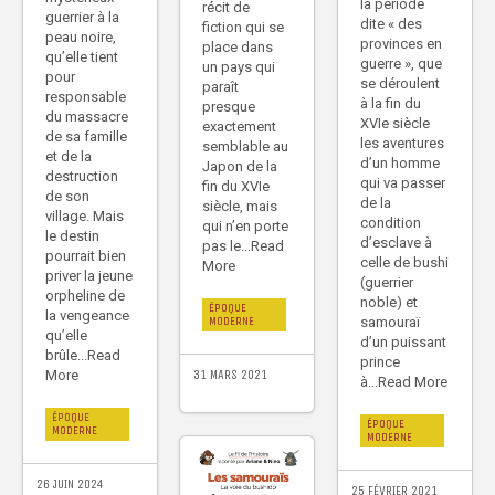
la période
récit de
guerrier à la
dite « des
fiction qui se
peau noire,
provinces en
place dans
qu’elle tient
guerre », que
un pays qui
pour
se déroulent
paraît
responsable
à la fin du
presque
du massacre
XVIe siècle
exactement
de sa famille
les aventures
semblable au
et de la
d’un homme
Japon de la
destruction
qui va passer
fin du XVIe
de son
de la
siècle, mais
village. Mais
condition
qui n’en porte
le destin
d’esclave à
pas le...Read
pourrait bien
celle de bushi
More
priver la jeune
(guerrier
orpheline de
noble) et
ÉPOQUE
la vengeance
samouraï
MODERNE
qu’elle
d’un puissant
brûle...Read
prince
More
31 MARS 2021
à...Read More
ÉPOQUE
ÉPOQUE
MODERNE
MODERNE
26 JUIN 2024
25 FÉVRIER 2021