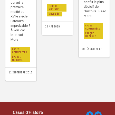
conflit le plus
durant la
ÉPOQUE
décisif de
première
MODERNE
l’histoire...Read
moitié du
MOYEN ÂGE
More
XVIIe siècle.
Parcours
improbable ?
CASES
16 MAI 2019
COMMENTÉES
À voir, car
ÉPOQUE
le...Read
MODERNE
More
20 FÉVRIER 2017
CASES
COMMENTÉES
ÉPOQUE
MODERNE
11 SEPTEMBRE 2018
Cases d’Histoire