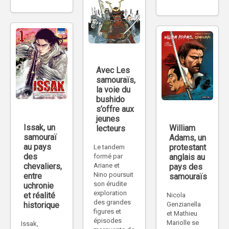
Avec Les
samouraïs,
la voie du
bushido
s’offre aux
jeunes
Issak, un
William
lecteurs
samouraï
Adams, un
au pays
protestant
Le tandem
des
anglais au
formé par
chevaliers,
Ariane et
pays des
Nino poursuit
entre
samouraïs
son érudite
uchronie
exploration
et réalité
Nicola
des grandes
historique
Genzianella
figures et
et Mathieu
épisodes
Mariolle se
Issak,