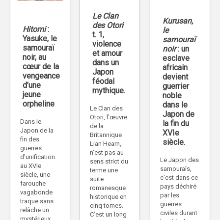
Le Clan
Kurusan,
des Otori
Hitomi
:
le
t. 1,
Yasuke, le
samouraï
violence
samouraï
noir
: un
et amour
noir, au
esclave
dans un
cœur de la
africain
Japon
vengeance
devient
féodal
d’une
guerrier
mythique.
jeune
noble
orpheline
dans le
Le Clan des
Japon de
Otori, l’œuvre
Dans le
la fin du
de la
Japon de la
XVIe
Britannique
fin des
siècle.
Lian Hearn,
guerres
n’est pas au
d’unification
Le Japon des
sens strict du
au XVIe
samouraïs,
terme une
siècle, une
c’est dans ce
suite
farouche
pays déchiré
romanesque
vagabonde
par les
historique en
traque sans
guerres
cinq tomes.
relâche un
civiles durant
C’est un long
mystérieux