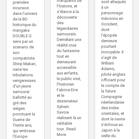
marquants de
sont attaqués
première
l’histoire, et
à un
incursion
s’élance à la
personnage
dans l’univers
découverte
méconnu en
de la BD
des
Occident,
historique du
légendaires
dont
mangaka
samouraïs.
l’épopée
DOUBLE-S
Démêlant une
demeure
servi par un
réalité crue
pourtant
scenario de
du fantasme
incroyable. Il
son
tout en
s’agit de
compatriote
demeurant
William
Shinji Makari,
accessible
Adams,
narre les
aux enfants,
pilote anglais
tribulations
le public visé,
officiant pour
vengeresses
l’historien
le compte de
d’un jeune
Fabrice Erre
la future
samouraï
et le
Compagnie
ballotté au
dessinateur
néerlandaise
gré des
Sylvain
des Indes
sièges
Savoia
orientales, et
ponctuant la
réalisent là un
dont le navire
Guerre de
véritable
s’échoue au
Trente ans,
tour...Read
Japon à la
qui embrase
More
veille du
l’Europe