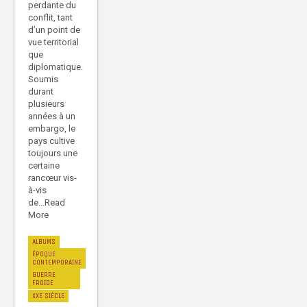
perdante du
conflit, tant
d’un point de
vue territorial
que
diplomatique.
Soumis
durant
plusieurs
années à un
embargo, le
pays cultive
toujours une
certaine
rancœur vis-
à-vis
de...Read
More
ALBUMS
ÉPOQUE
CONTEMPORAINE
GUERRE
FROIDE
XXE SIÈCLE