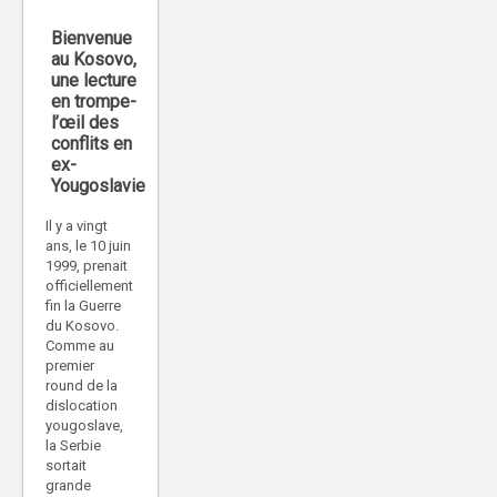
Bienvenue
au Kosovo,
une lecture
en trompe-
l’œil des
conflits en
ex-
Yougoslavie
Il y a vingt
ans, le 10 juin
1999, prenait
officiellement
fin la Guerre
du Kosovo.
Comme au
premier
round de la
dislocation
yougoslave,
la Serbie
sortait
grande