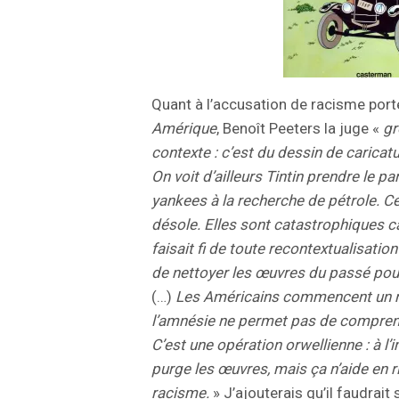
Quant à l’accusation de racisme port
Amérique
, Benoît Peeters la juge «
g
contexte : c’est du dessin de caricat
On voit d’ailleurs Tintin prendre le p
yankees à la recherche de pétrole. C
désole. Elles sont catastrophiques c
faisait fi de toute recontextualisatio
de nettoyer les œuvres du passé pou
(…)
Les Américains commencent un n
l’amnésie ne permet pas de comprend
C’est une opération orwellienne : à l
purge les œuvres, mais ça n’aide en ri
racisme.
» J’ajouterais qu’il faudrait 