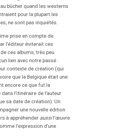
es au bûcher quand les westerns
traient pour la plupart les
s, ne sont pas inquiétés.
time prise en compte de
r l’éditeur éviterait ces
e de ces albums, très peu
ucun lien avec notre passé :
ur contexte de création (qui
voire que la Belgique était une
t encore ce que fut la
ans l’itinéraire de l’auteur
ue sa date de création). Un
mpagner une nouvelle édition
eurs à appréhender
aussi
l’œuvre
comme l’expression d’une