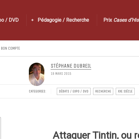
po / DVD
Pédagogie / Recherche
Prix
Cases d’His
À BON COMPTE
STÉPHANE DUBREIL
19 MARS 2015
CATEGORIES:
DÉBATS / EXPO / DVD
RECHERCHE
XXE SIÈCLE
Attaquer Tintin, ou r