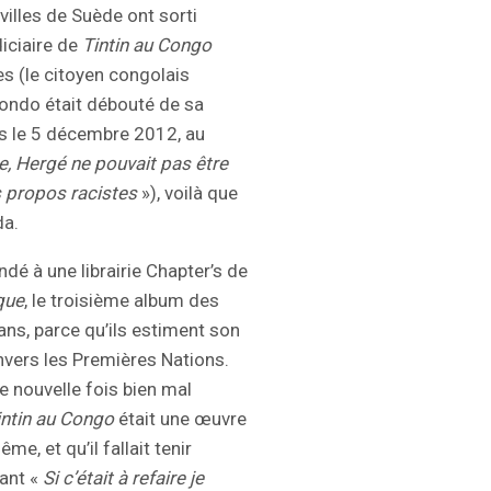
villes de Suède ont sorti
diciaire de
Tintin au Congo
les (le citoyen congolais
ondo était débouté de sa
les le 5 décembre 2012, au
e, Hergé ne pouvait pas être
es propos racistes
»), voilà que
da.
é à une librairie Chapter’s de
que
, le troisième album des
 ans, parce qu’ils estiment son
nvers les Premières Nations.
e nouvelle fois bien mal
intin au Congo
était une œuvre
, et qu’il fallait tenir
tant «
Si c’était à refaire je