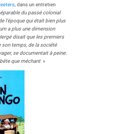
Peeters
, dans un entretien
séparable du passé colonial
 l’époque qui était bien plus
bum a plus une dimension
Hergé disait que les premiers
e son temps, de la société
voyager, se documentait à peine.
s bête que méchant
. »