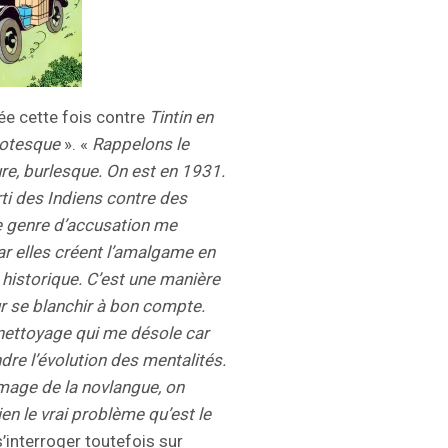
ée cette fois contre
Tintin en
rotesque
». «
Rappelons le
ure, burlesque. On est en 1931.
arti des Indiens contre des
e genre d’accusation me
ar elles créent l’amalgame en
n historique. C’est une manière
r se blanchir à bon compte.
ettoyage qui me désole car
re l’évolution des mentalités.
’image de la novlangue, on
en le vrai problème qu’est le
s’interroger toutefois sur