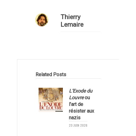
Thierry
Lemaire
Related Posts
L’Exode du
Louvre
ou
l’art de
résister aux
2
nazis
23 JUIN 2026