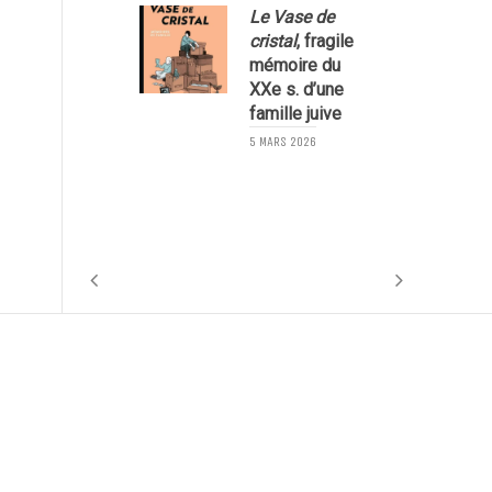
Le Vase de
cristal
, fragile
mémoire du
XXe s. d’une
famille juive
5 MARS 2026
2