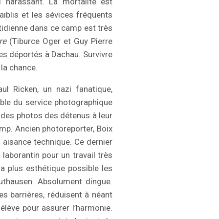
l harassant. La mortalité est
iblis et les sévices fréquents
uotidienne dans ce camp est très
re
(Tiburce Oger et Guy Pierre
des déportés à Dachau. Survivre
 la chance.
ul Ricken, un nazi fanatique,
ble du service photographique
e des photos des détenus à leur
amp. Ancien photoreporter, Boix
 aisance technique. Ce dernier
aborantin pour un travail très
la plus esthétique possible les
uthausen. Absolument dingue.
s barrières, réduisent à néant
 élève pour assurer l’harmonie.