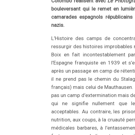
Colombo réalisent avec
Le Photogr
bouleversant qui le remet en lumièr
camarades espagnols républicains 
nazis.
L’Histoire des camps de concentra
ressurgir des histoires improbables 
Boix en fait incontestablement part
l’Espagne franquiste en 1939 et s’
après un passage en camp de rétenti
il ne prend pas le chemin du Stalag
français) mais celui de Mauthausen
pas un camp d’extermination mais de 
qui ne signifie nullement que l
acceptables. Au contraire, les pris
nutrition, aux coups, à la cruauté p
médicales barbares, à l’entassem