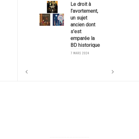
Le droit à
l’avortement,
un sujet
ancien dont
s’est
emparée la
BD historique
1
7 MARS 2024