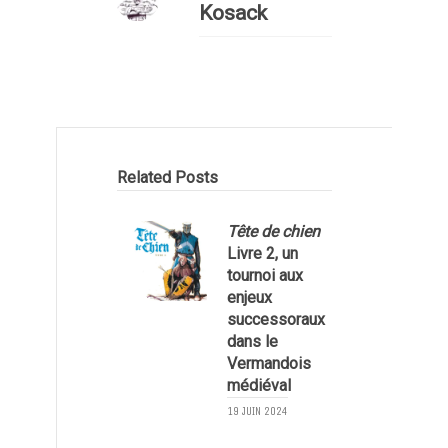
Kosack
Related Posts
Tête de chien
Livre 2, un
tournoi aux
enjeux
successoraux
dans le
Vermandois
médiéval
19 JUIN 2024
2