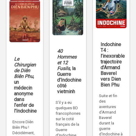
Indochine
T4 :
40
l’inexorable
Hommes
Le
trajectoire
et 12
Chirurgien
d’Armand
Fusils
, la
de Diên
Baverel
Guerre
Biên Phu
,
vers Dien
d’Indochine
un
Bien Phu
côté
médecin
vietminh
anonyme
Suite et fin
dans
des
S’il y a eu
l’enfer de
aventures
quelques BD
l’Indochine
d’Armand
francophones
Baverel
sur le coté
Encore Diên
durant la
français de la
Biên Phu !
guerre
Guerre
Décidément,
d’Indochine à
d’Indochine