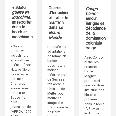
« Sale »
Guerre
Congo
guerre en
d’Indochine
blanc
:
Indochine
,
et trafic de
amour,
un reporter
piastres
intrigue et
dans le
dans
Le
décadence
bourbier
Grand
de la
indochinois
Monde
domination
coloniale
« Sale »
Habituée des
belge
guerre en
adaptations
Indochine, un
de roman en
Avec Congo
épais album
bande
blanc, les
scénarisé par
dessinée, la
Éditions
Natalie Nie et
maison
Daniel
dessiné par
d’édition Rue
Maghen
son mari
de Sèvres a
proposent
Chongrui,
fait appel à
une réédition
annonce en
Christian de
luxueuse des
sous-titre
Metter pour
histoires
Souvenirs
mettre en
publiées
d’un
images Le
dans la revue
journaliste de
Grand monde
(À Suivre) par
l’AFP. De 1949
de Pierre
le duo Éric