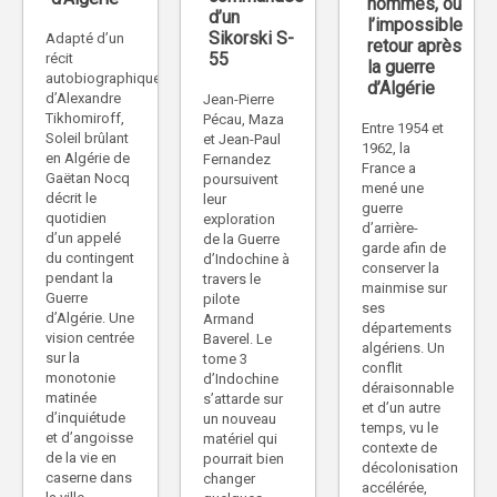
hommes, ou
d’un
l’impossible
Sikorski S-
Adapté d’un
retour après
55
récit
la guerre
autobiographique
d’Algérie
d’Alexandre
Jean-Pierre
Tikhomiroff,
Pécau, Maza
Entre 1954 et
Soleil brûlant
et Jean-Paul
1962, la
en Algérie de
Fernandez
France a
Gaëtan Nocq
poursuivent
mené une
décrit le
leur
guerre
quotidien
exploration
d’arrière-
d’un appelé
de la Guerre
garde afin de
du contingent
d’Indochine à
conserver la
pendant la
travers le
mainmise sur
Guerre
pilote
ses
d’Algérie. Une
Armand
départements
vision centrée
Baverel. Le
algériens. Un
sur la
tome 3
conflit
monotonie
d’Indochine
déraisonnable
matinée
s’attarde sur
et d’un autre
d’inquiétude
un nouveau
temps, vu le
et d’angoisse
matériel qui
contexte de
de la vie en
pourrait bien
décolonisation
caserne dans
changer
accélérée,