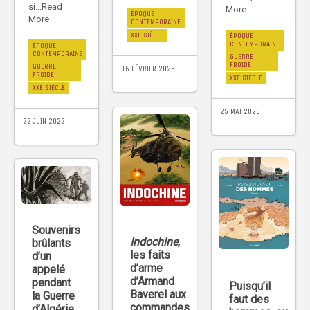
si...Read
More
ÉPOQUE
More
CONTEMPORAINE
XXE SIÈCLE
ÉPOQUE
CONTEMPORAINE
ÉPOQUE
CONTEMPORAINE
GUERRE
FROIDE
GUERRE
15 FÉVRIER 2023
FROIDE
XXE SIÈCLE
XXE SIÈCLE
25 MAI 2023
22 JUIN 2022
Souvenirs
Indochine
,
brûlants
les faits
d’un
d’arme
appelé
d’Armand
pendant
Puisqu’il
Baverel aux
la Guerre
faut des
commandes
d’Algérie