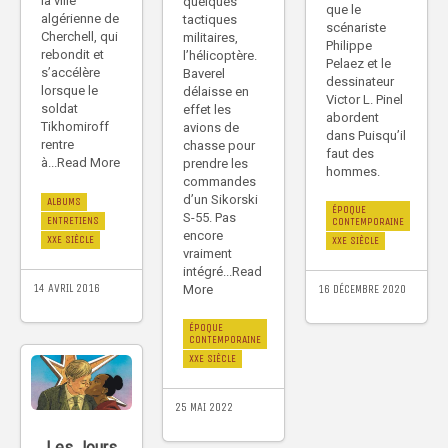
la ville
quelques
que le
algérienne de
tactiques
scénariste
Cherchell, qui
militaires,
Philippe
rebondit et
l’hélicoptère.
Pelaez et le
s’accélère
Baverel
dessinateur
lorsque le
délaisse en
Victor L. Pinel
soldat
effet les
abordent
Tikhomiroff
avions de
dans Puisqu’il
rentre
chasse pour
faut des
à...Read More
prendre les
hommes.
commandes
d’un Sikorski
ALBUMS
ÉPOQUE
S-55. Pas
ENTRETIENS
CONTEMPORAINE
encore
XXE SIÈCLE
XXE SIÈCLE
vraiment
intégré...Read
14 AVRIL 2016
More
16 DÉCEMBRE 2020
ÉPOQUE
CONTEMPORAINE
XXE SIÈCLE
25 MAI 2022
Les Jours