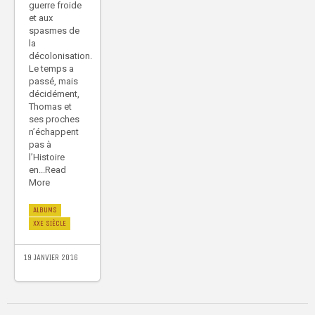
guerre froide
et aux
spasmes de
la
décolonisation.
Le temps a
passé, mais
décidément,
Thomas et
ses proches
n’échappent
pas à
l’Histoire
en...Read
More
ALBUMS
XXE SIÈCLE
19 JANVIER 2016