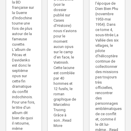
la BD
l’époque de
(voir le
française sur
Dien Bien Phu
dossier
la Guerre
(novembre
publié sur
d’Indochine
1953-mai
Cases
tourne une
1954). Dans
d’Histoire)
fois de plus
ce tome 4,
nous n’avions
autour de la
sous-titrée La
pour le
fameuse
Vallée des six
moment
cuvette.
villages, le
aucun opus
L’album de
pilote
sur le camp
Pécau et
d’hélicoptère
d’en face, le
Davidenko
continue de
Vietminh.
est donc le
collectionner
Cette lacune
septième
des missions
est comblée
opus sur
pas toujours
par 40
cette fin
très
hommes et
dramatique
officielles,
12 fusils, le
du conflit
rencontrer
roman
indochinois.
des
graphique de
Pour une fois,
personnages
Marcelino
le titre d’un
emblématiques
Truong.
album dit
de ce conflit
Grâce à
bien de quoi
et, comme il
son...Read
il retourne,
le dit lui-
More
même
même,...Read