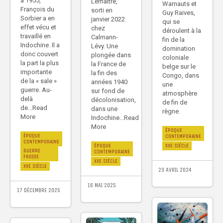
à 1955,
Lemaître,
Warnauts et
François du
sorti en
Guy Raives,
Sorbier a en
janvier 2022
qui se
effet vécu et
chez
déroulent à la
travaillé en
Calmann-
fin de la
Indochine. Il a
Lévy. Une
domination
donc couvert
plongée dans
coloniale
la part la plus
la France de
belge sur le
importante
la fin des
Congo, dans
de la « sale »
années 1940
une
guerre. Au-
sur fond de
atmosphère
delà
décolonisation,
de fin de
de...Read
dans une
règne.
More
Indochine...Read
More
ÉPOQUE
ÉPOQUE
CONTEMPORAINE
CONTEMPORAINE
ÉPOQUE
XXE SIÈCLE
GUERRE
CONTEMPORAINE
FROIDE
XXE SIÈCLE
XXE SIÈCLE
23 AVRIL 2024
16 MAI 2025
17 DÉCEMBRE 2025