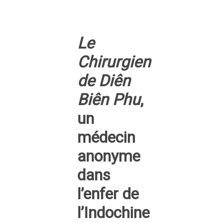
Le
Chirurgien
de Diên
Biên Phu
,
un
médecin
anonyme
dans
l’enfer de
l’Indochine