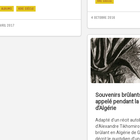
XXE SIÈCLE
ALBUMS
XIXE SIÈCLE
4 OCTOBRE 2016
AVRIL 2017
Souvenirs brûlant
appelé pendant la
d’Algérie
Adapté d’un récit aut
d’Alexandre Tikhomirof
brûlant en Algérie de
décrit le quotidien d’u