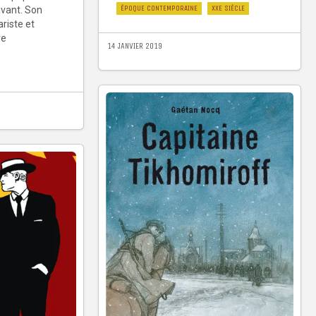
ÉPOQUE CONTEMPORAINE
XXE SIÈCLE
vant. Son
riste et
re
14 JANVIER 2019