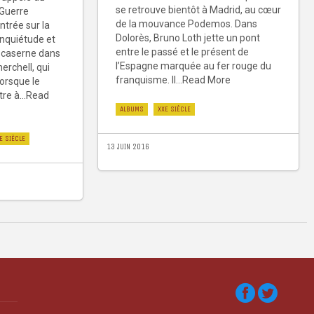
se retrouve bientôt à Madrid, au cœur
 Guerre
de la mouvance Podemos. Dans
ntrée sur la
Dolorès, Bruno Loth jette un pont
nquiétude et
entre le passé et le présent de
n caserne dans
l’Espagne marquée au fer rouge du
herchell, qui
franquisme. Il...Read More
lorsque le
tre à...Read
ALBUMS
XXE SIÈCLE
E SIÈCLE
13 JUIN 2016