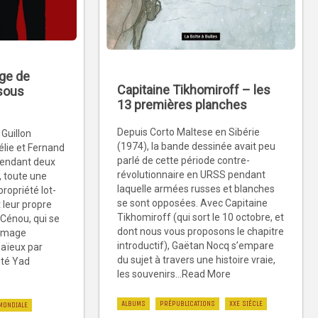
age de
Capitaine Tikhomiroff – les
 sous
13 premières planches
Depuis Corto Maltese en Sibérie
 Guillon
(1974), la bande dessinée avait peu
rélie et Fernand
parlé de cette période contre-
pendant deux
révolutionnaire en URSS pendant
e, toute une
laquelle armées russes et blanches
propriété lot-
se sont opposées. Avec Capitaine
t leur propre
Tikhomiroff (qui sort le 10 octobre, et
d Cénou, qui se
dont nous vous proposons le chapitre
ommage
introductif), Gaëtan Nocq s’empare
aïeux par
du sujet à travers une histoire vraie,
ité Yad
les souvenirs...Read More
ALBUMS
PRÉPUBLICATIONS
XXE SIÈCLE
MONDIALE