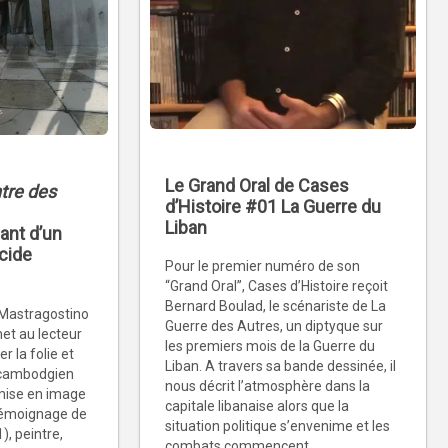
Le Grand Oral de Cases
ntre des
d’Histoire #01 La Guerre du
Liban
ant d’un
cide
Pour le premier numéro de son
“Grand Oral”, Cases d’Histoire reçoit
Bernard Boulad, le scénariste de La
 Mastragostino
Guerre des Autres, un diptyque sur
met au lecteur
les premiers mois de la Guerre du
 la folie et
Liban. A travers sa bande dessinée, il
e cambodgien
nous décrit l’atmosphère dans la
mise en image
capitale libanaise alors que la
 témoignage de
situation politique s’envenime et les
, peintre,
combats commencent.