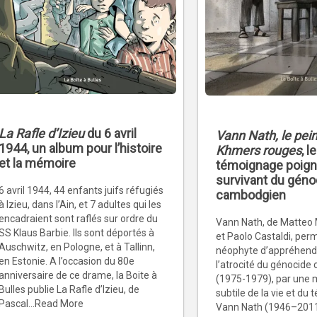
La Rafle d’Izieu
du 6 avril
Vann Nath, le pei
1944, un album pour l’histoire
Khmers rouges
, le
et la mémoire
témoignage poign
survivant du géno
6 avril 1944, 44 enfants juifs réfugiés
cambodgien
à Izieu, dans l’Ain, et 7 adultes qui les
encadraient sont raflés sur ordre du
Vann Nath, de Matteo
SS Klaus Barbie. Ils sont déportés à
et Paolo Castaldi, per
Auschwitz, en Pologne, et à Tallinn,
néophyte d’appréhender
en Estonie. A l’occasion du 80e
l’atrocité du génocid
anniversaire de ce drame, la Boite à
(1975-1979), par une 
Bulles publie La Rafle d’Izieu, de
subtile de la vie et du
Pascal...Read More
Vann Nath (1946–2011)