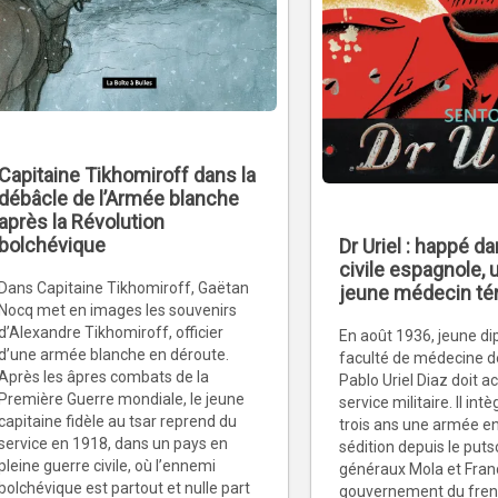
Capitaine Tikhomiroff dans la
débâcle de l’Armée blanche
après la Révolution
bolchévique
Dr Uriel : happé da
civile espagnole, 
Dans Capitaine Tikhomiroff, Gaëtan
jeune médecin t
Nocq met en images les souvenirs
d’Alexandre Tikhomiroff, officier
En août 1936, jeune di
d’une armée blanche en déroute.
faculté de médecine d
Après les âpres combats de la
Pablo Uriel Diaz doit a
Première Guerre mondiale, le jeune
service militaire. Il int
capitaine fidèle au tsar reprend du
trois ans une armée en
service en 1918, dans un pays en
sédition depuis le put
pleine guerre civile, où l’ennemi
généraux Mola et Franc
bolchévique est partout et nulle part
gouvernement du fren