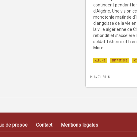
contingent pendant la
d’Algérie. Une vision ce
monotonie matinée d’i
d’angoisse de la vie e
la ville algérienne de C
rebondit et s’accélère 
soldat Tikhomiroff ren
More
ALBUMS
ENTRETIENS
XX
14 AVRIL 2016
ue de presse
Contact
Mentions légales