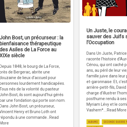
Un Juste, le cour
sauver des Juifs
John Bost, un précurseur : la
l’Occupation
bienfaisance thérapeutique
des Asiles de La Force au
Dans Un Juste, Patrice
XIXe siècle
raconte l’histoire d’Au
Cénou, qui ont caché 
Depuis 1848, le bourg de La Force,
ans, au péril de leur vi
près de Bergerac, abrite une
famille juive dans leur 
douzaine de lieux d’accueil pour
et-garonnaise. Et, c’es
personnes lourdement handicapées.
arrière-petit-fils, Davi
Tous nés de la volonté du pasteur
charge d’illustrer l’h
John Bost, ils sont aujourd’hui gérés
posthume rendu à ses 
par une fondation qui porte son nom.
Myriam Lévy et le com
Dans John Bost, un précurseur,
Vashem*....Read More
Vincent Henry et Bruno Loth ont
répondu à une commande...Read
ALBUMS
SECONDE GUERRE 
More