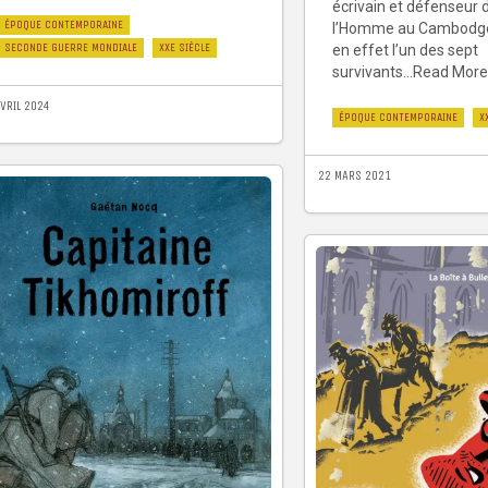
écrivain et défenseur 
ÉPOQUE CONTEMPORAINE
l’Homme au Cambodge. 
SECONDE GUERRE MONDIALE
XXE SIÈCLE
en effet l’un des sept
survivants...Read More
AVRIL 2024
ÉPOQUE CONTEMPORAINE
X
22 MARS 2021