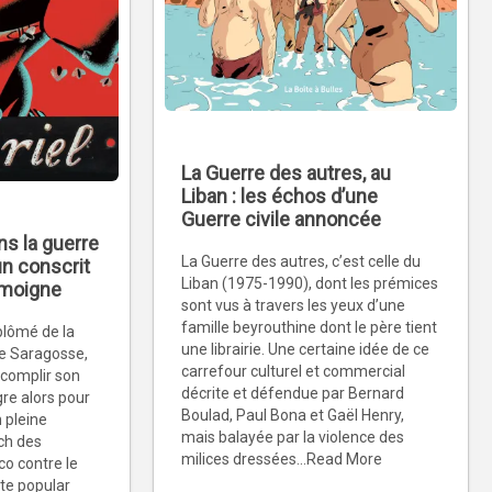
La Guerre des autres, au
Liban : les échos d’une
Guerre civile annoncée
ns la guerre
La Guerre des autres, c’est celle du
un conscrit
Liban (1975-1990), dont les prémices
émoigne
sont vus à travers les yeux d’une
famille beyrouthine dont le père tient
plômé de la
une librairie. Une certaine idée de ce
e Saragosse,
carrefour culturel et commercial
ccomplir son
décrite et défendue par Bernard
ègre alors pour
Boulad, Paul Bona et Gaël Henry,
 pleine
mais balayée par la violence des
sch des
milices dressées...Read More
o contre le
te popular