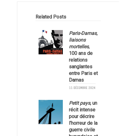
Related Posts
Paris-Damas,
liaisons
mortelles
,
100 ans de
relations
sanglantes
entre Paris et
Damas
11 DÉCEMBRE 2024
1
Petit pays
, un
récit intense
pour décrire
l’horreur de la
guerre civile