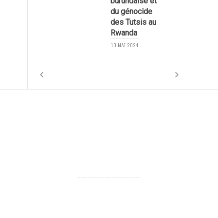
burundaise et
du génocide
l
des Tutsis au
Rwanda
8
13 MAI 2024