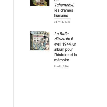
Tchernobyl
,
les drames
humains
24 AVRIL 2026
3
La Rafle
d’Izieu
du 6
avril 1944, un
album pour
l’histoire et la
mémoire
8 AVRIL 2024
2