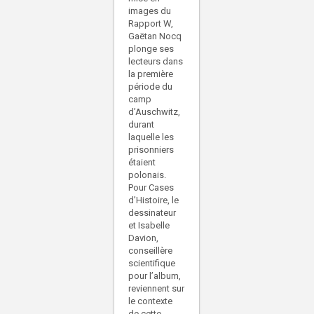
images du
Rapport W,
Gaëtan Nocq
plonge ses
lecteurs dans
la première
période du
camp
d’Auschwitz,
durant
laquelle les
prisonniers
étaient
polonais.
Pour Cases
d’Histoire, le
dessinateur
et Isabelle
Davion,
conseillère
scientifique
pour l’album,
reviennent sur
le contexte
de cette