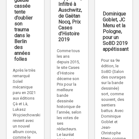
gueule
Infiltré à
cassée
Auschwitz,
tente
Dominique
de Gaëtan
d’oublier
Goblet, JC
Nocq, Prix
son
Menu et la
Cases
trauma
Pologne,
d’Histoire
dans le
pour un
2019
Berlin
SoBD 2019
des
appétissant
Comme tous
années
les ans
folles
Pour sa 9e
depuis 2015,
édition, le
le site Cases
Après le très
SoBD (Salon
d’Histoire
remarqué
des ouvrages
décerne son
Soleil
sur la bande
Prix pour la
mécanique
dessinée)
meilleure
paru en 2021
sort, comme
bande
aux éditions
souvent, des
dessinée
Çà et Là,
sentiers
historique de
Lukasz
battus. Avec
l’année, selon
Wojciechowski
Dominique
les votes de
revient avec
Goblet et
ses
un nouvel
Jean-
rédacteurs.
album conçu,
Christophe
Le lauréat
comme le
Menu comme