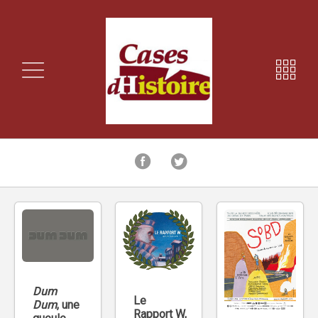
Dum
Le
Dum
, une
Rapport W,