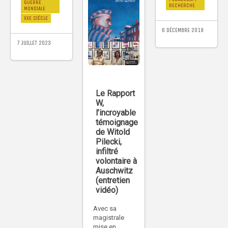
GUERRE
RECHERCHE
MONDIALE
XXE SIÈCLE
6 DÉCEMBRE 2019
7 JUILLET 2023
Le Rapport
W,
l’incroyable
témoignage
de Witold
Pilecki,
infiltré
volontaire à
Auschwitz
(entretien
vidéo)
Avec sa
magistrale
mise en