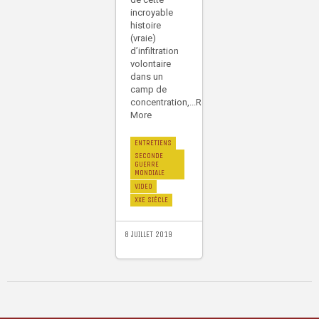
incroyable
histoire
(vraie)
d’infiltration
volontaire
dans un
camp de
concentration,...Read
More
ENTRETIENS
SECONDE
GUERRE
MONDIALE
VIDEO
XXE SIÈCLE
8 JUILLET 2019