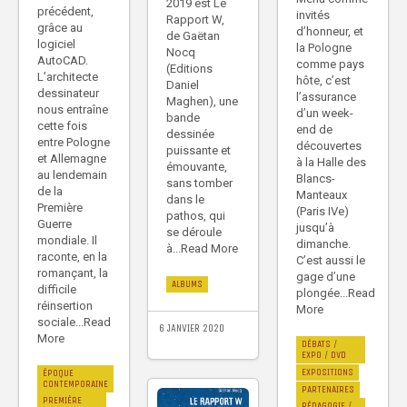
2019 est Le
précédent,
invités
Rapport W,
grâce au
d’honneur, et
de Gaëtan
logiciel
la Pologne
Nocq
AutoCAD.
comme pays
(Editions
L’architecte
hôte, c’est
Daniel
dessinateur
l’assurance
Maghen), une
nous entraîne
d’un week-
bande
cette fois
end de
dessinée
entre Pologne
découvertes
puissante et
et Allemagne
à la Halle des
émouvante,
au lendemain
Blancs-
sans tomber
de la
Manteaux
dans le
Première
(Paris IVe)
pathos, qui
Guerre
jusqu’à
se déroule
mondiale. Il
dimanche.
à...Read More
raconte, en la
C’est aussi le
romançant, la
gage d’une
ALBUMS
difficile
plongée...Read
réinsertion
More
sociale...Read
6 JANVIER 2020
More
DÉBATS /
EXPO / DVD
EXPOSITIONS
ÉPOQUE
CONTEMPORAINE
PARTENAIRES
PREMIÈRE
PÉDAGOGIE /