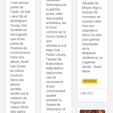
dessinée
c’est surtout
décalée du
historique par
parler de
Moyen Âge à
la grande
l’Utah, de Salt
hauteur de
porte, celle
Lake City et
moniales, en
des projets
de Brigham
puisant cette
ambitieux, sur
Young. Ces
fois son
le fond
facettes ne
inspiration
comme sur la
témoignent
dans l’un des
forme. Suite à
que d’une
plus grands
une
partie de
classiques
résidence à la
l’histoire du
de la
New York
mormonisme.
littérature
Public Library,
Dans son
chrétienne, La
l’auteur de
album, Noah
Légende
Bottomless
Van Sciver,
dorée....Read
Belly Button
lui-même
More
explore les
mormon
cas de
dans ses
MOYEN ÂGE
conscience
jeunes
d’une
années,
communauté
2 MAI 2022
revient sur la
quaker
création de
pendant la
l’Église de
Guerre de
Jésus Christ
Sécession. A
des saints