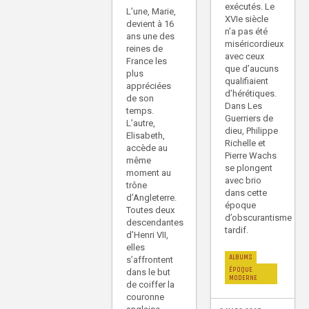
exécutés. Le
L’une, Marie,
XVIe siècle
devient à 16
n’a pas été
ans une des
miséricordieux
reines de
avec ceux
France les
que d’aucuns
plus
qualifiaient
appréciées
d’hérétiques.
de son
Dans Les
temps.
Guerriers de
L’autre,
dieu, Philippe
Elisabeth,
Richelle et
accède au
Pierre Wachs
même
se plongent
moment au
avec brio
trône
dans cette
d’Angleterre.
époque
Toutes deux
d’obscurantisme
descendantes
tardif.
d’Henri VII,
elles
ALBUMS
s’affrontent
ÉPOQUE
dans le but
MODERNE
de coiffer la
couronne