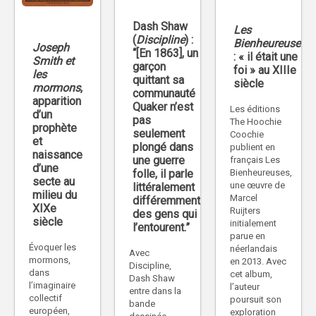
Dash Shaw
Les
(
Discipline
) :
Bienheureuses
Joseph
“[En 1863], un
: « il était une
Smith et
garçon
foi » au XIIIe
les
quittant sa
siècle
mormons
,
communauté
apparition
Quaker n’est
Les éditions
d’un
pas
The Hoochie
prophète
seulement
Coochie
et
plongé dans
publient en
naissance
une guerre
français Les
d’une
Bienheureuses,
folle, il parle
secte au
une œuvre de
littéralement
milieu du
Marcel
différemment
XIXe
Ruijters
des gens qui
siècle
initialement
l’entourent.”
parue en
Évoquer les
néerlandais
Avec
mormons,
en 2013. Avec
Discipline,
dans
cet album,
Dash Shaw
l’imaginaire
l’auteur
entre dans la
collectif
poursuit son
bande
européen,
exploration