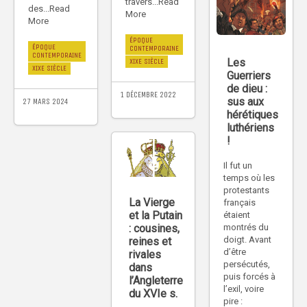
travers...Read
des...Read
More
More
ÉPOQUE
ÉPOQUE
CONTEMPORAINE
CONTEMPORAINE
Les
XIXE SIÈCLE
XIXE SIÈCLE
Guerriers
de dieu :
1 DÉCEMBRE 2022
sus aux
27 MARS 2024
hérétiques
luthériens
!
Il fut un
temps où les
protestants
La Vierge
français
et la Putain
étaient
: cousines,
montrés du
doigt. Avant
reines et
d’être
rivales
persécutés,
dans
puis forcés à
l’Angleterre
l’exil, voire
du XVIe s.
pire :