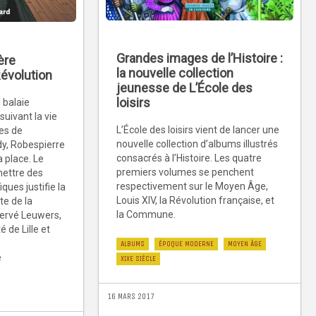
Grandes images de l’Histoire :
ère
la nouvelle collection
Révolution
jeunesse de L’École des
loisirs
 balaie
suivant la vie
L’École des loisirs vient de lancer une
es de
nouvelle collection d’albums illustrés
dy, Robespierre
consacrés à l’Histoire. Les quatre
 place. Le
premiers volumes se penchent
mettre des
respectivement sur le Moyen Âge,
ques justifie la
Louis XIV, la Révolution française, et
te de la
la Commune.
Hervé Leuwers,
é de Lille et
ALBUMS
ÉPOQUE MODERNE
MOYEN ÂGE
e
XIXE SIÈCLE
16 MARS 2017