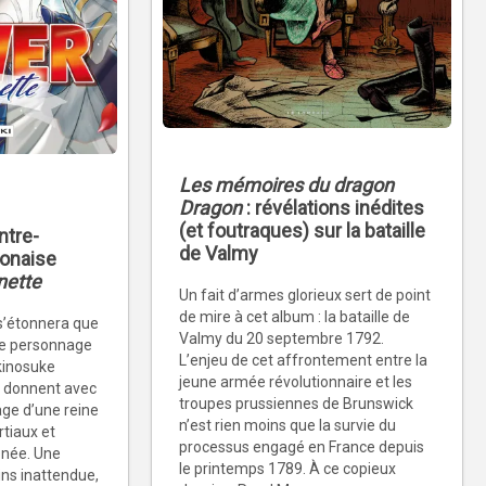
Les mémoires du dragon
Dragon
: révélations inédites
(et foutraques) sur la bataille
ntre-
de Valmy
ponaise
nette
Un fait d’armes glorieux sert de point
de mire à cet album : la bataille de
s’étonnera que
Valmy du 20 septembre 1792.
 le personnage
L’enjeu de cet affrontement entre la
kinosuke
jeune armée révolutionnaire et les
i donnent avec
troupes prussiennes de Brunswick
ge d’une reine
n’est rien moins que la survie du
tiaux et
processus engagé en France depuis
onée. Une
le printemps 1789. À ce copieux
ins inattendue,