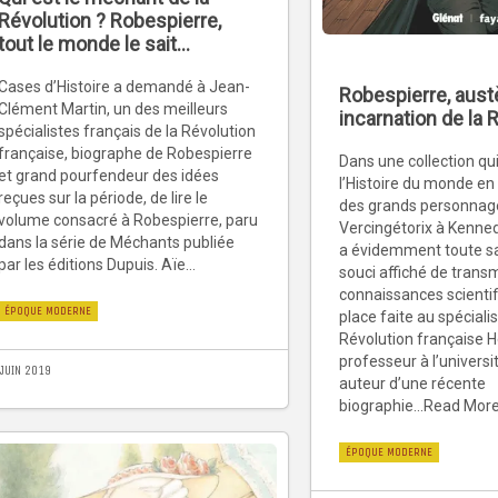
Révolution ? Robespierre,
tout le monde le sait…
Cases d’Histoire a demandé à Jean-
Robespierre, aust
Clément Martin, un des meilleurs
incarnation de la 
spécialistes français de la Révolution
française, biographe de Robespierre
Dans une collection qui
et grand pourfendeur des idées
l’Histoire du monde en 
reçues sur la période, de lire le
des grands personnag
volume consacré à Robespierre, paru
Vercingétorix à Kenne
dans la série de Méchants publiée
a évidemment toute sa
par les éditions Dupuis. Aïe…
souci affiché de trans
connaissances scientifi
ÉPOQUE MODERNE
place faite au spécialis
Révolution française 
professeur à l’universit
 JUIN 2019
auteur d’une récente
biographie...Read Mor
ÉPOQUE MODERNE