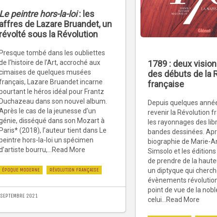
Le peintre hors-la-loi
: les
affres de Lazare Bruandet, un
révolté sous la Révolution
Presque tombé dans les oubliettes
de l’histoire de l’Art, accroché aux
1789 : deux visi
cimaises de quelques musées
des débuts de la 
français, Lazare Bruandet incarne
française
pourtant le héros idéal pour Frantz
Duchazeau dans son nouvel album.
Depuis quelques année
Après le cas de la jeunesse d’un
revenir la Révolution 
génie, disséqué dans son Mozart à
les rayonnages des libr
Paris* (2018), l’auteur tient dans Le
bandes dessinées. Ap
peintre hors-la-loi un spécimen
biographie de Marie-An
d’artiste bourru,...Read More
Simsolo et les éditions
de prendre de la haute
ÉPOQUE MODERNE
RÉVOLUTION FRANÇAISE
un diptyque qui cherche
évènements révolution
point de vue de la nob
 SEPTEMBRE 2021
celui...Read More