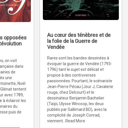
Au cœur des ténèbres et de
ons opposées
la folie de la Guerre de
Révolution
Vendée
Rares sont les bandes dessinées à
s, on voit
évoquer la guerre de Vendée (1793-
française dans
1796) tant le sujet est délicat et
airies de
propice à des controverses
rès une
passionnées. Pourtant, le scénariste
toinette, Noël
Jean-Pierre Pécau (Jour J, Cavalerie
 Glénat tentent
rouge, chez Delcourt) et le
ur avec 1789,
dessinateur Benjamin Bachelier
 à éclaircir les
(Taïpi, Ulysse Wincoop, les deux
naires du
publiés par Gallimard BD), avec la
lesse puis de
complicité de Joseph Conrad,
viennent...Read More