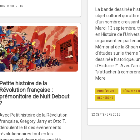
 NOVEMBRE 2016
La bande dessinée hist
objet culturel qui attire
d’un nombre croissant 
Mardi 13 septembre, tr
en Histoire de l’Univers
organisent en partenar
Mémorial de la Shoah 
d’études sur le thème
dessinée historique, un
d’Histoire ?”. Avec l’am
“s’attacher à compren
More
Petite histoire de la
Révolution française :
CONFÉRENCES
DÉBATS / EX
prémonitoire de Nuit Debout
RECHERCHE
?
12 SEPTEMBRE 2016
Avec Petit histoire de la Révolution
française, Grégory Jarry et Otto T.
déroulent le fil des événements
révolutionnaires tout en les