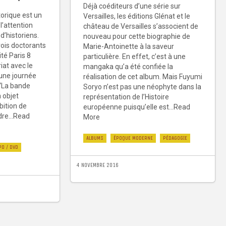
Déjà coéditeurs d’une série sur
orique est un
Versailles, les éditions Glénat et le
 l’attention
château de Versailles s’associent de
d’historiens.
nouveau pour cette biographie de
ois doctorants
Marie-Antoinette à la saveur
ité Paris 8
particulière. En effet, c’est à une
iat avec le
mangaka qu’a été confiée la
une journée
réalisation de cet album. Mais Fuyumi
 “La bande
Soryo n’est pas une néophyte dans la
 objet
représentation de l’Histoire
bition de
européenne puisqu’elle est...Read
dre...Read
More
ALBUMS
ÉPOQUE MODERNE
PÉDAGOGIE
PO / DVD
4 NOVEMBRE 2016