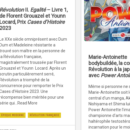
Révolution
II.
Egalité
– Livre 1,
de Florent Grouazel et Younn
Locard, Prix
Cases d’Histoire
2023
Le XXe siècle omniprésent avec Dum
Dum et Madeleine résistante a
trouvé son maître en la personne de
Marie-Antoinette
la Révolution française,
magistralement troussée par Florent
bodybuildée, la co
Grouazel et Younn Locard. Après un
Révolution à la ja
scrutin particulièrement serré,
avec
Power Antoi
Révolution a triomphé de la
concurrence pour remporter le Prix
Même si personne ne 
Cases d’Histoire 2023. Une
Marie-Antoinette soit
récompense bien méritée pour une
central d’un manga, A
série qui...Read More
Nishiyama et Shima lu
Power Antoinette l’ima
ÉPOQUE MODERNE
RÉVOLUTION FRANÇAISE
championne d’arts mar
haltérophile testostér
incarnation pour le mo