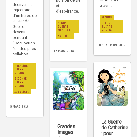
pulsion de vie
décrivent la
album.
et
trajectoire
d’espérance.
d’un héros de
ALBUMS
la Grande
SECONDE
SECONDE
Guerre
GUERRE
GUERRE
MONDIALE
MONDIALE
devenu
XXE SIÈCLE
pendant
l’Occupation
18 SEPTEMBRE 2017
l’un des pires
13 MARS 2018
collabos.
PREMIÈRE
GUERRE
MONDIALE
SECONDE
GUERRE
MONDIALE
XXE SIÈCLE
9 MARS 2018
La Guerre
Grandes
de Catherine
images
: pour