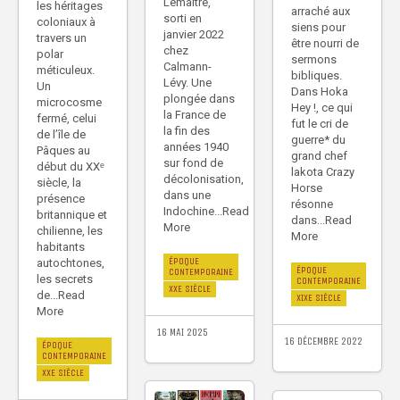
Lemaître,
les héritages
arraché aux
sorti en
coloniaux à
siens pour
janvier 2022
travers un
être nourri de
chez
polar
sermons
Calmann-
méticuleux.
bibliques.
Lévy. Une
Un
Dans Hoka
plongée dans
microcosme
Hey !, ce qui
la France de
fermé, celui
fut le cri de
la fin des
de l’île de
guerre* du
années 1940
Pâques au
grand chef
sur fond de
début du XXᵉ
lakota Crazy
décolonisation,
siècle, la
Horse
dans une
présence
résonne
Indochine...Read
britannique et
dans...Read
More
chilienne, les
More
habitants
ÉPOQUE
autochtones,
ÉPOQUE
CONTEMPORAINE
les secrets
CONTEMPORAINE
XXE SIÈCLE
de...Read
XIXE SIÈCLE
More
16 MAI 2025
16 DÉCEMBRE 2022
ÉPOQUE
CONTEMPORAINE
XXE SIÈCLE