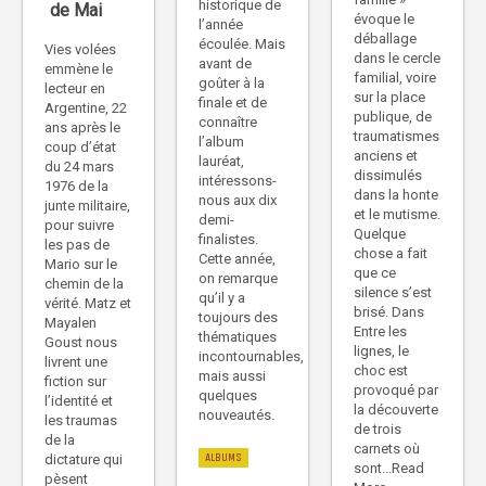
historique de
de Mai
évoque le
l’année
déballage
écoulée. Mais
Vies volées
dans le cercle
avant de
emmène le
familial, voire
goûter à la
lecteur en
sur la place
finale et de
Argentine, 22
publique, de
connaître
ans après le
traumatismes
l’album
coup d’état
anciens et
lauréat,
du 24 mars
dissimulés
intéressons-
1976 de la
dans la honte
nous aux dix
junte militaire,
et le mutisme.
demi-
pour suivre
Quelque
finalistes.
les pas de
chose a fait
Cette année,
Mario sur le
que ce
on remarque
chemin de la
silence s’est
qu’il y a
vérité. Matz et
brisé. Dans
toujours des
Mayalen
Entre les
thématiques
Goust nous
lignes, le
incontournables,
livrent une
choc est
mais aussi
fiction sur
provoqué par
quelques
l’identité et
la découverte
nouveautés.
les traumas
de trois
de la
carnets où
ALBUMS
dictature qui
sont...Read
pèsent