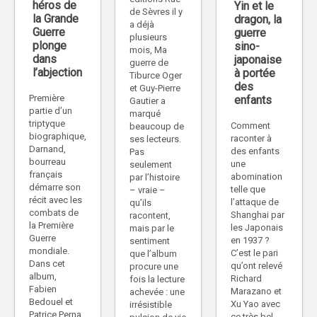
héros de
Yin et le
de Sèvres il y
la Grande
dragon, la
a déjà
Guerre
guerre
plusieurs
plonge
sino-
mois, Ma
dans
japonaise
guerre de
l’abjection
à portée
Tiburce Oger
des
et Guy-Pierre
Première
enfants
Gautier a
partie d’un
marqué
triptyque
Comment
beaucoup de
biographique,
raconter à
ses lecteurs.
Darnand,
des enfants
Pas
bourreau
une
seulement
français
abomination
par l’histoire
démarre son
telle que
– vraie –
récit avec les
l’attaque de
qu’ils
combats de
Shanghai par
racontent,
la Première
les Japonais
mais par le
Guerre
en 1937 ?
sentiment
mondiale.
C’est le pari
que l’album
Dans cet
qu’ont relevé
procure une
album,
Richard
fois la lecture
Fabien
Marazano et
achevée : une
Bedouel et
Xu Yao avec
irrésistible
Patrice Perna
ce très bel