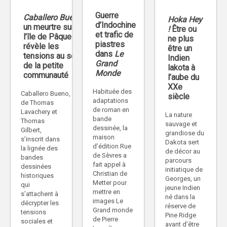
Guerre
Caballero Bueno
:
Hoka Hey
d’Indochine
un meurtre sur
!
Être ou
et trafic de
l’île de Pâques
ne plus
piastres
révèle les
être un
dans
Le
tensions au sein
Indien
Grand
de la petite
lakota à
Monde
communauté
l’aube du
XXe
Habituée des
Caballero Bueno,
siècle
adaptations
de Thomas
de roman en
Lavachery et
La nature
bande
Thomas
sauvage et
dessinée, la
Gilbert,
grandiose du
maison
s’inscrit dans
Dakota sert
d’édition Rue
la lignée des
de décor au
de Sèvres a
bandes
parcours
fait appel à
dessinées
initiatique de
Christian de
historiques
Georges, un
Metter pour
qui
jeune Indien
mettre en
s’attachent à
né dans la
images Le
décrypter les
réserve de
Grand monde
tensions
Pine Ridge
de Pierre
sociales et
avant d’être