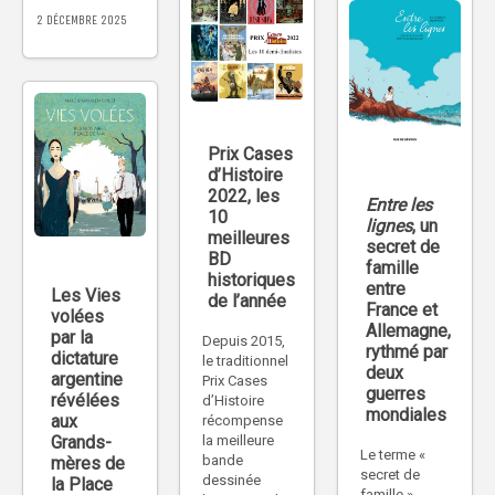
2 DÉCEMBRE 2025
Prix Cases
d’Histoire
2022, les
Entre les
10
lignes
, un
meilleures
secret de
BD
famille
historiques
entre
Les Vies
de l’année
France et
volées
Allemagne,
par la
Depuis 2015,
rythmé par
dictature
le traditionnel
deux
argentine
Prix Cases
guerres
révélées
d’Histoire
mondiales
aux
récompense
Grands-
la meilleure
Le terme «
bande
mères de
secret de
dessinée
la Place
famille »