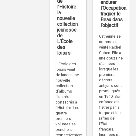
de
endurer
l’Histoire :
l’Occupation,
la
traquer le
nouvelle
Beau dans
collection
l’objectif
jeunesse
de
Catherine se
L’École
nomme en
des
vérité Rachel
loisirs
Cohen. Elle a
une douzaine
d’années
L’École des
lorsque les
loisirs vient
premiers
de lancer une
décrets
nouvelle
antijuifs sont
collection
promulgués
d’albums
en 1940. Son
illustrés
enfance est
consacrés à
flétrie par la
l’Histoire. Les
traque et les
quatre
rafles de
premiers
l’État
volumes se
français.
penchent
Inspirées par
respectivement