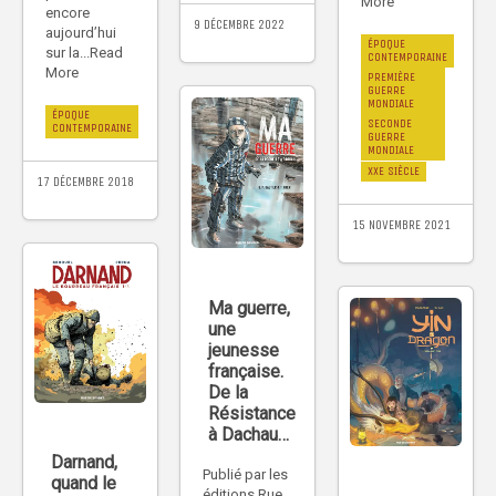
More
encore
9 DÉCEMBRE 2022
aujourd’hui
ÉPOQUE
sur la...Read
CONTEMPORAINE
More
PREMIÈRE
GUERRE
MONDIALE
ÉPOQUE
SECONDE
CONTEMPORAINE
GUERRE
MONDIALE
XXE SIÈCLE
17 DÉCEMBRE 2018
15 NOVEMBRE 2021
Ma guerre,
une
jeunesse
française.
De la
Résistance
à Dachau…
Darnand,
Publié par les
quand le
éditions Rue