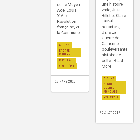
une histoire
sur le Moyen
vraie, Julia
Âge, Louis
Billet et Claire
XIV, la
Fauvel
Révolution
racontent,
française, et
dans La
la Commune.
Guerre de
Catherine, la
ALBUMS
bouleversante
ÉPOQUE
MODERNE
histoire de
cette...Read
MOYEN ÂGE
More
XIXE SIÈCLE
ALBUMS
16 MARS 2017
SECONDE
GUERRE
MONDIALE
XXE SIÈCLE
7 JUILLET 2017