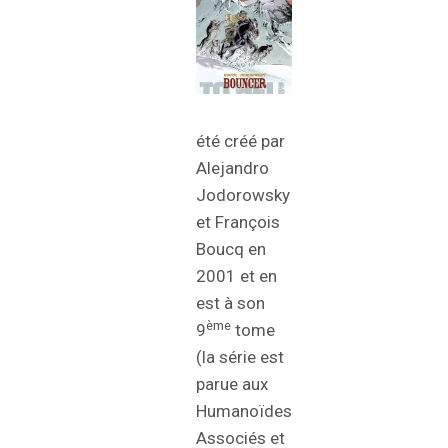
été créé par
Alejandro
Jodorowsky
et François
Boucq en
2001 et en
est à son
ème
9
tome
(la série est
parue aux
Humanoïdes
Associés et