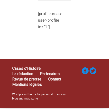
[profilepress-
user-profile
id=”1″]
Cases d’Histoire
La rédaction
Partenaires
Revue de presse
Contact
Mentions légales
Wordpress theme for personal masonry
blog and magazine