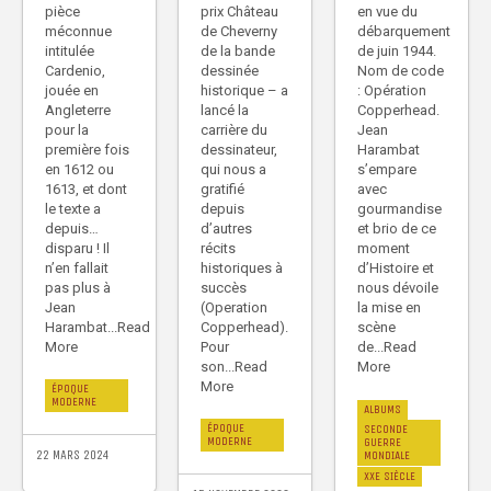
pièce
prix Château
en vue du
méconnue
de Cheverny
débarquement
intitulée
de la bande
de juin 1944.
Cardenio,
dessinée
Nom de code
jouée en
historique – a
: Opération
Angleterre
lancé la
Copperhead.
pour la
carrière du
Jean
première fois
dessinateur,
Harambat
en 1612 ou
qui nous a
s’empare
1613, et dont
gratifié
avec
le texte a
depuis
gourmandise
depuis…
d’autres
et brio de ce
disparu ! Il
récits
moment
n’en fallait
historiques à
d’Histoire et
pas plus à
succès
nous dévoile
Jean
(Operation
la mise en
Harambat...Read
Copperhead).
scène
More
Pour
de...Read
son...Read
More
More
ÉPOQUE
MODERNE
ALBUMS
ÉPOQUE
SECONDE
MODERNE
GUERRE
22 MARS 2024
MONDIALE
XXE SIÈCLE