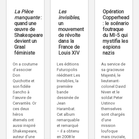
La Pièce
Les
Opération
manquante
:
invisibles
,
Copperhead
quand une
un
: le scénario
œuvre de
mouvement
foutraque
Shakespeare
de révolte
du MI-5 qui
devient un
dans la
mystifia les
Graal
France de
espions
féministe
Louis XIV
nazis
On a coutume
Les éditions
Au service de
d’associer
Futuropolis
sa gracieuse
Don
rééditent Les
Majesté, le
Quichotte et
Invisibles, la
lieutenant-
son fidèle
première
colonel David
Sancho à
bande
Niven et le
l’œuvre de
dessinée de
soldat Peter
Cervantès. Or
Jean
Ustinov
ces deux
Harambat.
themselves
héros
Cet album
sont chargés
éternels ont
remarquable
d’une
aussi inspiré
et remarqué
mission
Shakespeare,
– il a obtenu
loufoque
auteur d’une
en 2008 le
mais cruciale,