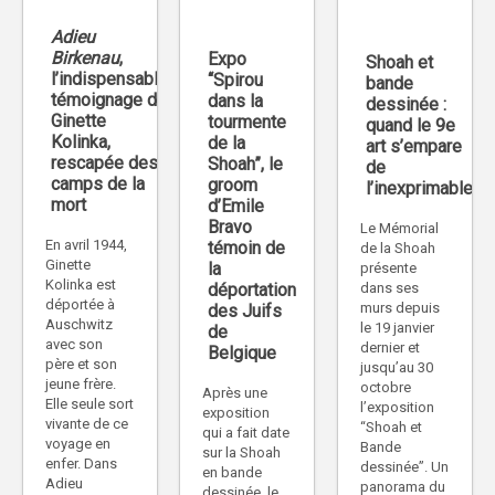
Adieu
Birkenau
,
Expo
Shoah et
l’indispensable
“Spirou
bande
témoignage de
dans la
dessinée :
Ginette
tourmente
quand le 9e
Kolinka,
de la
art s’empare
rescapée des
Shoah”, le
de
camps de la
groom
l’inexprimable
mort
d’Emile
Bravo
Le Mémorial
En avril 1944,
témoin de
de la Shoah
Ginette
la
présente
Kolinka est
déportation
dans ses
déportée à
murs depuis
des Juifs
Auschwitz
le 19 janvier
de
avec son
dernier et
Belgique
père et son
jusqu’au 30
jeune frère.
octobre
Après une
Elle seule sort
l’exposition
exposition
vivante de ce
“Shoah et
qui a fait date
voyage en
Bande
sur la Shoah
enfer. Dans
dessinée”. Un
en bande
Adieu
panorama du
dessinée, le