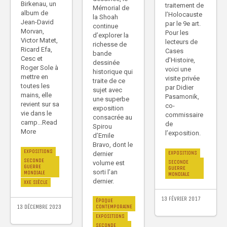
Birkenau, un
traitement de
Mémorial de
album de
l’Holocauste
la Shoah
Jean-David
par le 9e art.
continue
Morvan,
Pour les
d’explorer la
Victor Matet,
lecteurs de
richesse de
Ricard Efa,
Cases
bande
Cesc et
d’Histoire,
dessinée
Roger Sole à
voici une
historique qui
mettre en
visite privée
traite de ce
toutes les
par Didier
sujet avec
mains, elle
Pasamonik,
une superbe
revient sur sa
co-
exposition
vie dans le
commissaire
consacrée au
camp...Read
de
Spirou
More
l’exposition.
d’Emile
Bravo, dont le
EXPOSITIONS
EXPOSITIONS
dernier
SECONDE
SECONDE
volume est
GUERRE
GUERRE
sorti l’an
MONDIALE
MONDIALE
dernier.
XXE SIÈCLE
13 FÉVRIER 2017
ÉPOQUE
CONTEMPORAINE
13 DÉCEMBRE 2023
EXPOSITIONS
SECONDE