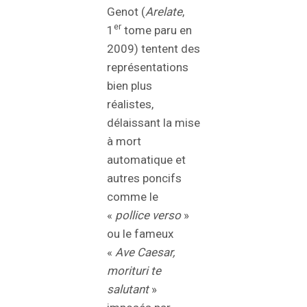
Genot (
Arelate
,
er
1
tome paru en
2009) tentent des
représentations
bien plus
réalistes,
délaissant la mise
à mort
automatique et
autres poncifs
comme le
«
pollice verso
»
ou le fameux
«
Ave Caesar,
morituri te
salutant
»