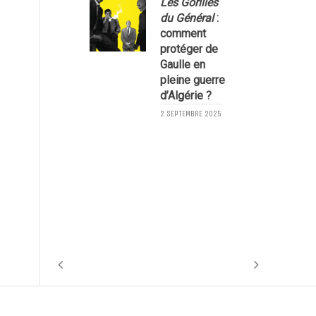
Les Gorilles
1
du Général
:
comment
protéger de
Gaulle en
pleine guerre
d’Algérie ?
2 SEPTEMBRE 2025
1