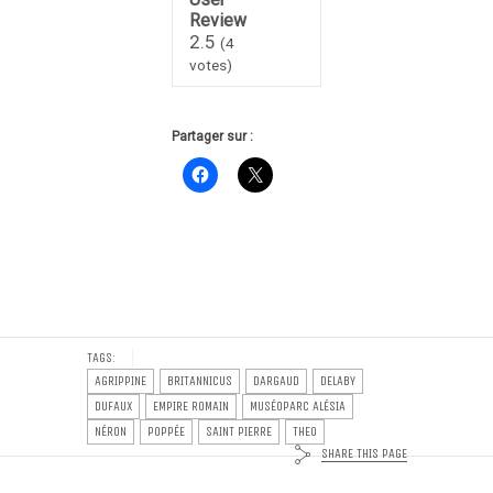
Review
2.5
(
4
votes)
Partager sur :
TAGS:
AGRIPPINE
BRITANNICUS
DARGAUD
DELABY
DUFAUX
EMPIRE ROMAIN
MUSÉOPARC ALÉSIA
NÉRON
POPPÉE
SAINT PIERRE
THEO
SHARE THIS PAGE