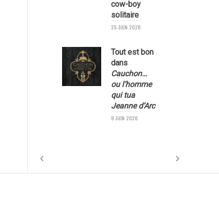
cow-boy
solitaire
9
25 JUIN 2026
Tout est bon
dans
Cauchon…
ou l’homme
qui tua
Jeanne d’Arc
9 JUIN 2026
1