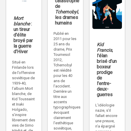
catastrophe
de
Tchernobyl
,
les drames
Mort
humains
blanche
:
un tireur
Publié en
d’élite
2011 pour les
broyé par
25 ans du
Kid
la guerre
drame, Prix
Francis
,
d’Hiver
Tournesol
l’élan
2012,
brisé d’un
Situé en
Tchernobyl
boxeur
Finlande lors
est réédité
prodige
de l’offensive
pour les 40
de
soviétique de
ans de
l’entre-
1939-40,
l’accident.
l’album Mort
deux-
Derrière un
blanche, de
guerres
titre aux
Kid Toussaint
accents
et Inaki
L’idéologie
typographiques
Holgado,
nazie, s’il
évoquant
s’inspire
fallait encore
clairement
librement des
une preuve,
l’esthétique
vies de Simo
n’a épargné
soviétique,
Häyhä et, de