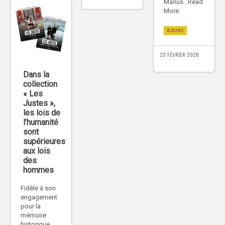
Marius...Read
More
ALBUMS
23 FÉVRIER 2026
Dans la
collection
« Les
Justes »,
les lois de
l’humanité
sont
supérieures
aux lois
des
hommes
Fidèle à son
engagement
pour la
mémoire
historique,