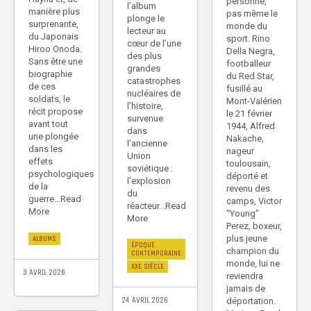
personne,
l’album
manière plus
pas même le
plonge le
surprenante,
monde du
lecteur au
du Japonais
sport. Rino
cœur de l’une
Hiroo Onoda.
Della Negra,
des plus
Sans être une
footballeur
grandes
biographie
du Red Star,
catastrophes
de ces
fusillé au
nucléaires de
soldats, le
Mont-Valérien
l’histoire,
récit propose
le 21 février
survenue
avant tout
1944, Alfred
dans
une plongée
Nakache,
l’ancienne
dans les
nageur
Union
effets
toulousain,
soviétique :
psychologiques
déporté et
l’explosion
de la
revenu des
du
guerre...Read
camps, Victor
réacteur...Read
More
“Young”
More
Perez, boxeur,
plus jeune
ALBUMS
ÉPOQUE
champion du
CONTEMPORAINE
monde, lui ne
XXE SIÈCLE
3 AVRIL 2026
reviendra
jamais de
24 AVRIL 2026
déportation.