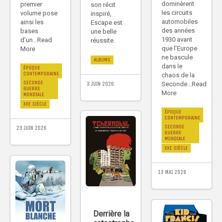
dominèrent
premier
son récit
les circuits
volume pose
inspiré,
automobiles
ainsi les
Escape est
des années
bases
une belle
1930 avant
d’un...Read
réussite.
que l’Europe
More
ne bascule
ALBUMS
dans le
ÉPOQUE
CONTEMPORAINE
chaos de la
SECONDE
3 JUIN 2026
Seconde...Read
GUERRE
More
MONDIALE
XXE SIÈCLE
ÉPOQUE
CONTEMPORAINE
SECONDE
23 JUIN 2026
GUERRE
MONDIALE
XXE SIÈCLE
13 MAI 2026
Derrière la