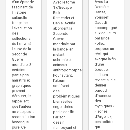
Avec La
d’un épisode
Avec le tome
Dernière
fascinant de
1 d’Escape,
Danse,
l’histoire
Rick
Youssef
culturelle
Remender et
Daoudi,
française :
Daniel Acuña
accompagné
l’évacuation
abordent la
aux couleurs
des
Seconde
par Brice
collections
Guerre
Follet,
du Louvre à
mondiale par
propose un
l’aube de la
la bande, en
récit qui
Seconde
mêlant
évoque la fin
Guerre
uchronie et
d’une
mondiale. Si
animaux
époque.
certains
anthropomorphes.
L’album
partis pris
Pour autant,
revient sur le
narratifs et
l’album
dernier
graphiques
soulèvent
baroud
peuvent
des
d’honneur
dérouter, ils
problématiques
des
rappellent
bien réelles
mythiques «
que l’auteur
engendrées
Flèches
ne vise pas la
par le conflit.
d’Argent »,
reconstitution
Par son
ces bolides
historique
dessin
qui
pure. Ce
flamboyant et