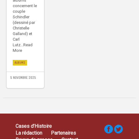
albums
concernent le
couple
Schindler
(dessiné par
Christelle
Galland) et
Carl
Lutz...Read
More
ALBUMS
5 NOVEMBRE 2025
Cases d’Histoire
La rédaction
Partenaires