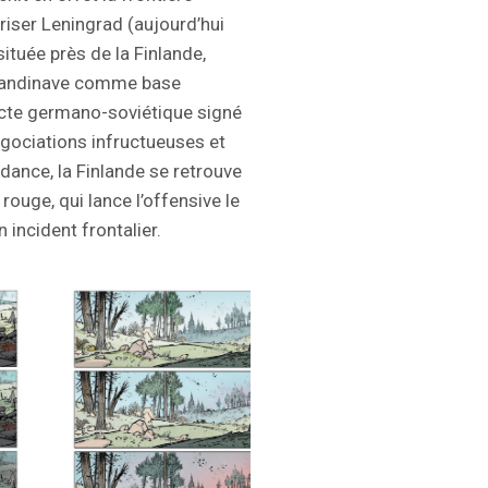
uriser Leningrad (aujourd’hui
située près de la Finlande,
s scandinave comme base
acte germano-soviétique signé
gociations infructueuses et
dance, la Finlande se retrouve
rouge, qui lance l’offensive le
incident frontalier.