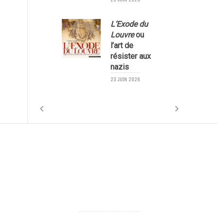
L’Exode du
Louvre
ou
l’art de
résister aux
nazis
1
23 JUIN 2026