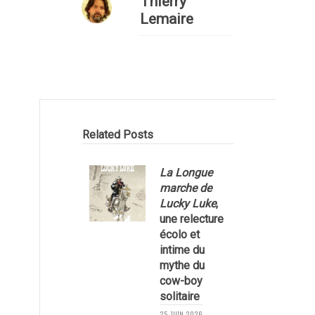
Thierry
Lemaire
Related Posts
La Longue
marche de
Lucky Luke
,
une relecture
écolo et
1
intime du
mythe du
cow-boy
solitaire
25 JUIN 2026