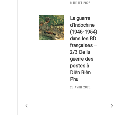
9 JUILLET 2025
1
La guerre
d’Indochine
(1946-1954)
dans les BD
françaises –
2/3 De la
guerre des
postes à
3
Diên Biên
Phu
20 AVRIL 2021