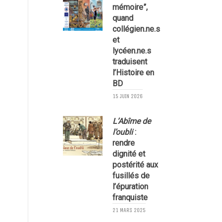
mémoire”,
quand
collégien.ne.s
et
lycéen.ne.s
traduisent
l’Histoire en
1
BD
15 JUIN 2026
L’Abîme de
l’oubli
:
rendre
dignité et
postérité aux
fusillés de
l’épuration
franquiste
21 MARS 2025
2