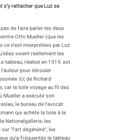
t s’y rattacher que Luz se
t pas de faire parler les deux
intre Otto Mueller (que les
si ce n’est interprétées par Luz
’elles voient réellement les
Le tableau, réalisé en 1919, est
 l’auteur pour dérouler
dessinée
Ici
, de Richard
, car la toile voyage au fil des
où Mueller a exécuté son
reslau, le bureau de l’avocat
tmann qui achète la toile à la
a Nationalgallerie, les
sur “l’art dégénéré”, les
ieux qu’a fréquentés le tableau