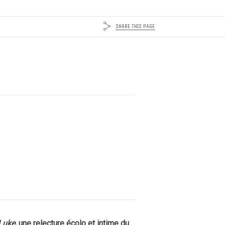
SHARE THIS PAGE
Luke
, une relecture écolo et intime du