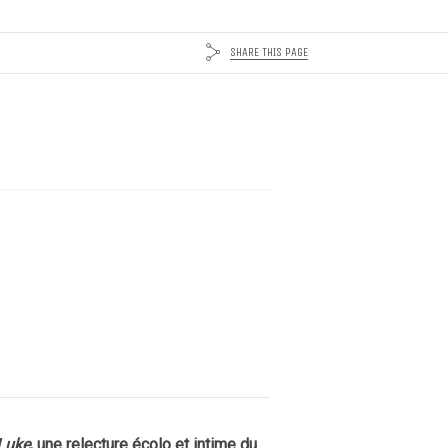
SHARE THIS PAGE
Luke
, une relecture écolo et intime du