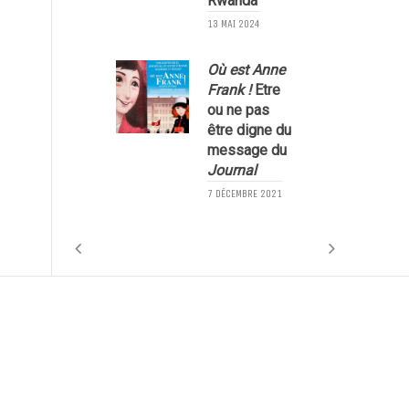
Rwanda
13 MAI 2024
2
Où est Anne
Frank !
Etre
ou ne pas
être digne du
l
message du
Journal
7 DÉCEMBRE 2021
1