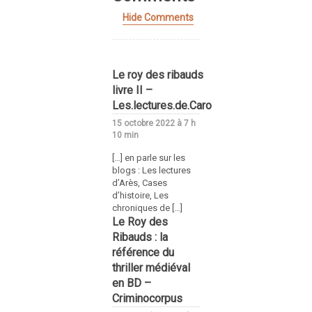
Hide Comments
Le roy des ribauds
livre II –
Les.lectures.de.Caro
15 octobre 2022 à 7 h
10 min
[…] en parle sur les
blogs : Les lectures
d’Arès, Cases
d’histoire, Les
chroniques de […]
Le Roy des
Ribauds : la
référence du
thriller médiéval
en BD –
Criminocorpus