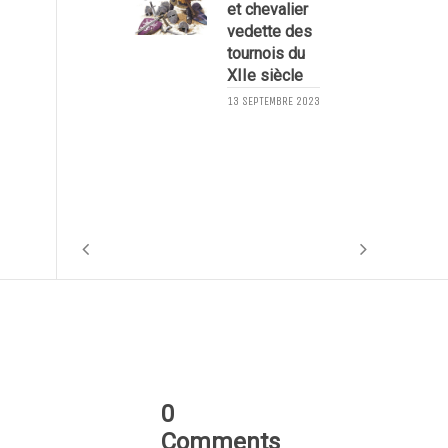
1
et chevalier
vedette des
tournois du
XIIe siècle
13 SEPTEMBRE 2023
2
0
Comments