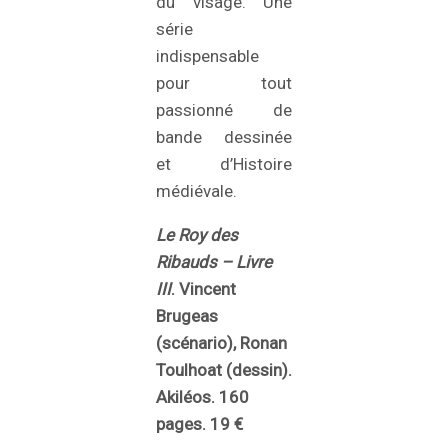
du visage. Une
série
indispensable
pour tout
passionné de
bande dessinée
et d’Histoire
médiévale.
Le Roy des
Ribauds – Livre
III
. Vincent
Brugeas
(scénario), Ronan
Toulhoat (dessin).
Akiléos. 160
pages. 19 €