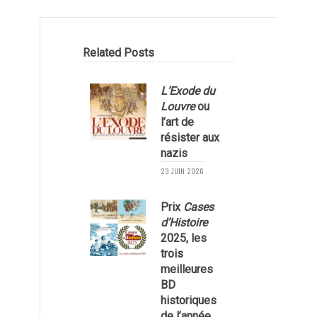
Related Posts
L’Exode du
Louvre
ou
l
l’art de
résister aux
nazis
23 JUIN 2026
Prix
Cases
2
d’Histoire
2025, les
trois
meilleures
BD
historiques
de l’année