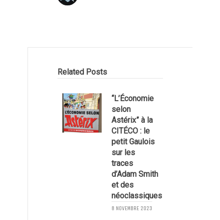
Related Posts
“L’Économie
selon
Astérix” à la
CITÉCO : le
petit Gaulois
2
sur les
traces
d’Adam Smith
et des
néoclassiques
8 NOVEMBRE 2023