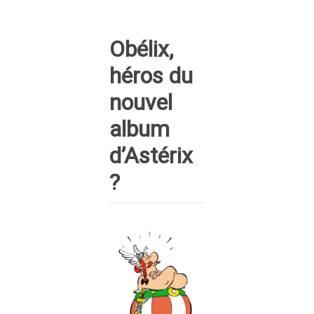
Obélix,
héros du
nouvel
album
d’Astérix
?