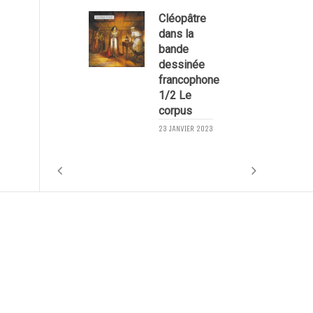
Cléopâtre
dans la
bande
2
dessinée
francophone
1/2 Le
corpus
23 JANVIER 2023