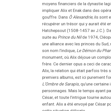
moyens financiers de la dynastie lag
impliquer Alix et Enak dans des opér
gouffre. Dans
Ô Alexandrie
, ils sont
récupérer un trésor qui y aurait été e
Hatchepsout (1508-1457 av J.C.). D
suite au
Prince du Nil
de 1974, Cléopâ
une alliance avec les princes du Sud
son nom l’indique,
Le Démon du Pha
monument, où Alix déjoue un complot
frère. Ce dernier opus a ceci de carac
Alix, la relation qui était parfois trè
premiers albums, est ici purement fo
L’Ombre de Sarapis
, qu’une certaine 
personnages. Mais le temps ayant pas
César, et toute l’intrigue tourne auto
enfant. Alix a été envoyé par César po
cette situation délicate.