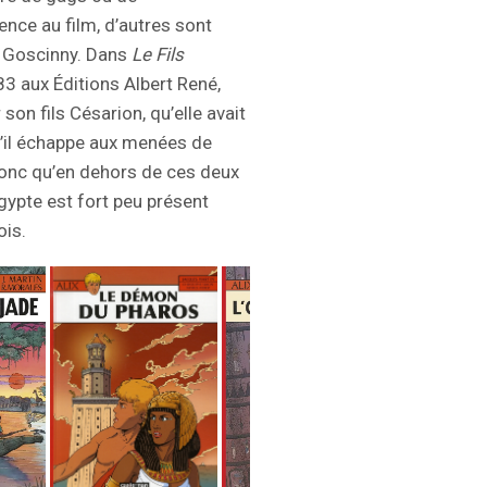
ence au film, d’autres sont
é Goscinny. Dans
Le Fils
83 aux Éditions Albert René,
on fils Césarion, qu’elle avait
u’il échappe aux menées de
onc qu’en dehors de ces deux
gypte est fort peu présent
ois.