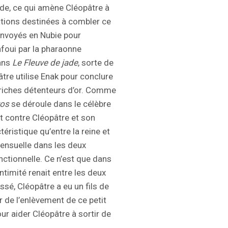
ide, ce qui amène Cléopâtre à
ations destinées à combler ce
 envoyés en Nubie pour
nfoui par la pharaonne
ans
Le Fleuve de jade
, sorte de
tre utilise Enak pour conclure
, riches détenteurs d’or. Comme
ros
se déroule dans le célèbre
 contre Cléopâtre et son
téristique qu’entre la reine et
s sensuelle dans les deux
nctionnelle. Ce n’est que dans
intimité renait entre les deux
sé, Cléopâtre a eu un fils de
ur de l’enlèvement de ce petit
ur aider Cléopâtre à sortir de