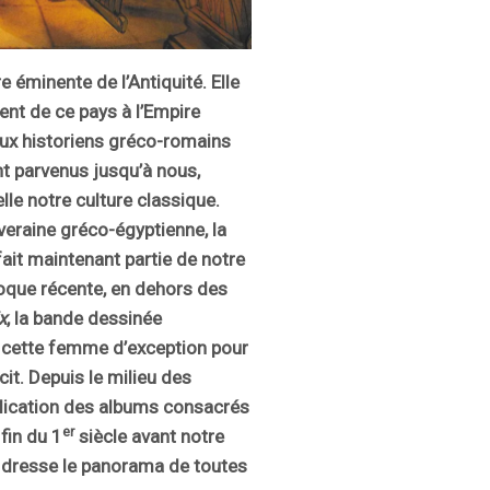
 éminente de l’Antiquité. Elle
ent de ce pays à l’Empire
ux historiens gréco-romains
t parvenus jusqu’à nous,
le notre culture classique.
veraine gréco-égyptienne, la
ait maintenant partie de notre
oque récente, e
n dehors des
x
, la bande dessinée
r cette femme d’exception pour
cit. Depuis le milieu des
lication des albums consacrés
er
fin du 1
siècle avant notre
r dresse le panorama de toutes