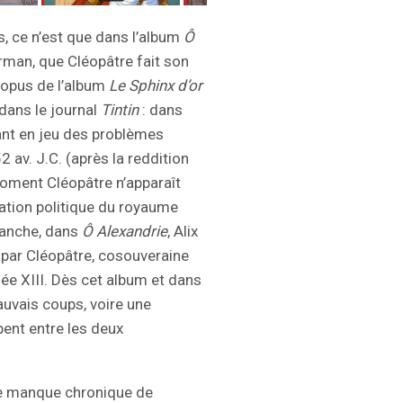
is, ce n’est que dans l’album
Ô
rman, que Cléopâtre fait son
 opus de l’album
Le Sphinx d’or
dans le journal
Tintin
: dans
ant en jeu des problèmes
2 av. J.C. (après la reddition
moment Cléopâtre n’apparaît
uation politique du royaume
vanche, dans
Ô Alexandrie
, Alix
 par Cléopâtre, cosouveraine
ée XIII. Dès cet album et dans
auvais coups, voire une
pent entre les deux
le manque chronique de