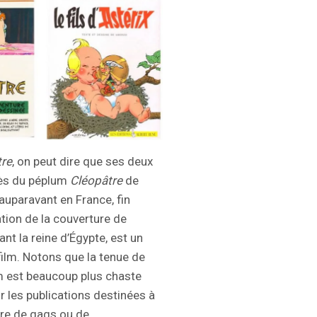
tre
, on peut dire que ses deux
cès du péplum
Cléopâtre
de
uparavant en France, fin
ation de la couverture de
ant la reine d’Égypte, est un
ilm. Notons que la tenue de
um est beaucoup plus chaste
ur les publications destinées à
bre de gags ou de