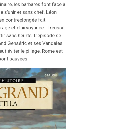
naire, les barbares font face à
 s’unir et sans chef. Léon
 en contreplongée fait
rage et clairvoyance. Il réussit
tir sans heurts. L’épisode se
and Genséric et ses Vandales
ut éviter le pillage. Rome est
sont sauvées.