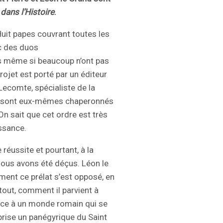
dans l’Histoire
.
 Huit papes couvrant toutes les
c des duos
s même si beaucoup n’ont pas
projet est porté par un éditeur
 Lecomte, spécialiste de la
s sont eux-mêmes chaperonnés
 On sait que cet ordre est très
ssance.
réussite et pourtant, à la
nous avons été déçus. Léon le
ent ce prélat s’est opposé, en
tout, comment il parvient à
ace à un monde romain qui se
prise un panégyrique du Saint