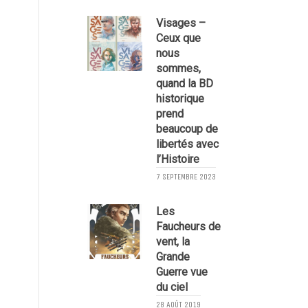
Visages –
Ceux que
nous
sommes,
quand la BD
historique
prend
beaucoup de
libertés avec
l’Histoire
5
7 SEPTEMBRE 2023
Les
Faucheurs de
vent, la
Grande
Guerre vue
du ciel
28 AOÛT 2019