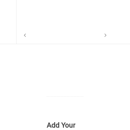
2
Add Your