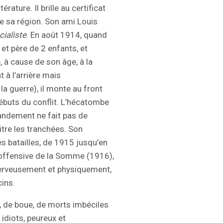
érature. Il brille au certificat
de sa région. Son ami Louis
cialiste
. En août 1914, quand
é et père de 2 enfants, et
 à cause de son âge, à la
t à l’arrière mais
a guerre), il monte au front
buts du conflit. L’hécatombe
andement ne fait pas de
aitre les tranchées. Son
s batailles, de 1915 jusqu’en
t offensive de la Somme (1916),
erveusement et physiquement,
cins.
ts, de boue, de morts imbéciles
 idiots, peureux et