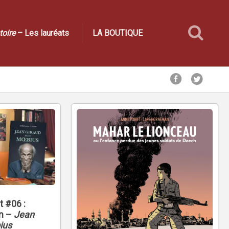
toire
– Les lauréats
LA BOUTIQUE
t #06 :
en –
Jean
ius