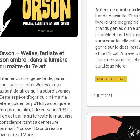
Auteur de nombreux liv
bande dessinée, Christ
livre ici une biographie
grands génies du 9e ar
alias Moebius. De man
surprenante, elle est l
genre sur le dessinate
Orson – Welles, l’artiste et
et de L’Incal. A traver
son ombre : dans la lumière
d’une centaine de cell
du maître du 7e art
qui...Read More
Titan enchaîné, génie bridé, paria
ANATOMIE DU 9E ART
sans pareil, Orson Welles a reçu
autant de titres qu’il a subi d’avanies.
4 JUILLET 2024
Cette espèce d’ogre du cinéma n’a
été le golden boy d’Hollywood que le
temps d’un film, Citizen Kane (1941).
Il en est par la suite resté la mauvaise
conscience, tant sa démesure
terrifiait. Youssef Daoudi réalise
avec...Read More