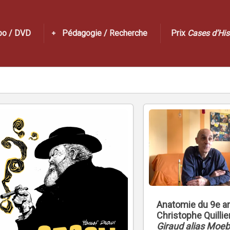
po / DVD
Pédagogie / Recherche
Prix
Cases d’His
Anatomie du 9e ar
Christophe Quilli
Giraud alias Moeb