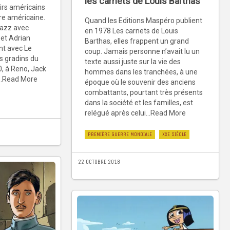
les carnets de Louis Barthas
irs américains
ire américaine.
Quand les Editions Maspéro publient
jazz avec
en 1978 Les carnets de Louis
et Adrian
Barthas, elles frappent un grand
nt avec Le
coup. Jamais personne n’avait lu un
s gradins du
texte aussi juste sur la vie des
, à Reno, Jack
hommes dans les tranchées, à une
..Read More
époque où le souvenir des anciens
combattants, pourtant très présents
dans la société et les familles, est
relégué après celui...Read More
PREMIÈRE GUERRE MONDIALE
XXE SIÈCLE
22 OCTOBRE 2018