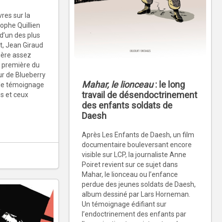
res sur la
ophe Quillien
 d’un des plus
t, Jean Giraud
ière assez
a première du
ur de Blueberry
Mahar, le lionceau
: le long
s le témoignage
travail de désendoctrinement
es et ceux
des enfants soldats de
Daesh
Après Les Enfants de Daesh, un film
documentaire bouleversant encore
visible sur LCP, la journaliste Anne
Poiret revient sur ce sujet dans
Mahar, le lionceau ou l’enfance
perdue des jeunes soldats de Daesh,
album dessiné par Lars Horneman.
Un témoignage édifiant sur
l’endoctrinement des enfants par