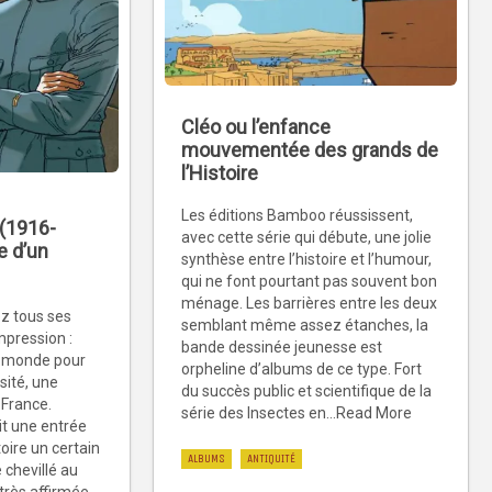
Cléo ou l’enfance
mouvementée des grands de
l’Histoire
Les éditions Bamboo réussissent,
 (1916-
avec cette série qui débute, une jolie
e d’un
synthèse entre l’histoire et l’humour,
qui ne font pourtant pas souvent bon
ménage. Les barrières entre les deux
ez tous ses
semblant même assez étanches, la
pression :
bande dessinée jeunesse est
u monde pour
orpheline d’albums de ce type. Fort
sité, une
du succès public et scientifique de la
 France.
série des Insectes en...Read More
it une entrée
oire un certain
ALBUMS
ANTIQUITÉ
e chevillé au
très affirmée