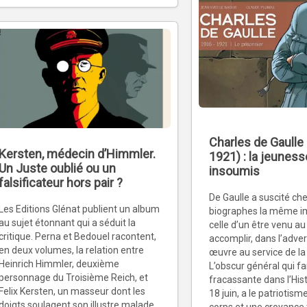
Charles de Gaulle
Kersten, médecin d’Himmler.
1921) : la jeuness
Un Juste oublié ou un
insoumis
falsificateur hors pair ?
De Gaulle a suscité ch
Les Editions Glénat publient un album
biographes la même im
au sujet étonnant qui a séduit la
celle d’un être venu a
critique. Perna et Bedouel racontent,
accomplir, dans l’adver
en deux volumes, la relation entre
œuvre au service de la
Heinrich Himmler, deuxième
L’obscur général qui fa
personnage du Troisième Reich, et
fracassante dans l’Hist
Felix Kersten, un masseur dont les
18 juin, a le patriotism
doigts soulagent son illustre malade.
corps et une croyance 