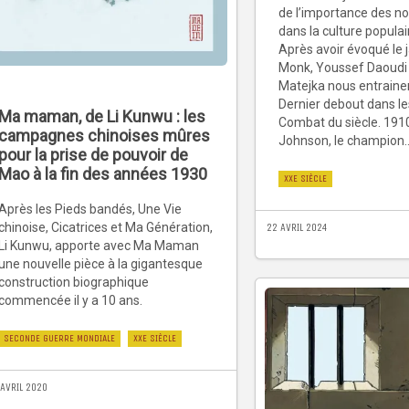
de l’importance des no
dans la culture popula
Après avoir évoqué le 
Monk, Youssef Daoudi 
Matejka nous entraine
Dernier debout dans le
Ma maman, de Li Kunwu : les
Combat du siècle. 1910
campagnes chinoises mûres
Johnson, le champion.
pour la prise de pouvoir de
Mao à la fin des années 1930
XXE SIÈCLE
Après les Pieds bandés, Une Vie
chinoise, Cicatrices et Ma Génération,
22 AVRIL 2024
Li Kunwu, apporte avec Ma Maman
une nouvelle pièce à la gigantesque
construction biographique
commencée il y a 10 ans.
SECONDE GUERRE MONDIALE
XXE SIÈCLE
 AVRIL 2020