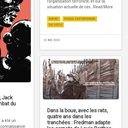
l’organisation terroriste, et sur la
situation actuelle de ces...Read More
ALBUMS
ÉPOQUE CONTEMPORAINE
XXE SIÈCLE
15 MAI 2024
, Jack
mbat du
Dans la boue, avec les rats,
quatre ans dans les
 a été un
tranchées : Fredman adapte
reconnaissance