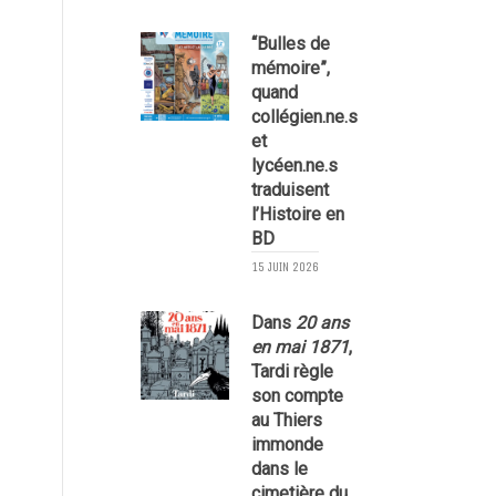
“Bulles de
mémoire”,
quand
collégien.ne.s
et
lycéen.ne.s
traduisent
l’Histoire en
BD
15 JUIN 2026
2
Dans
20 ans
en mai 1871
,
Tardi règle
son compte
au Thiers
immonde
dans le
cimetière du