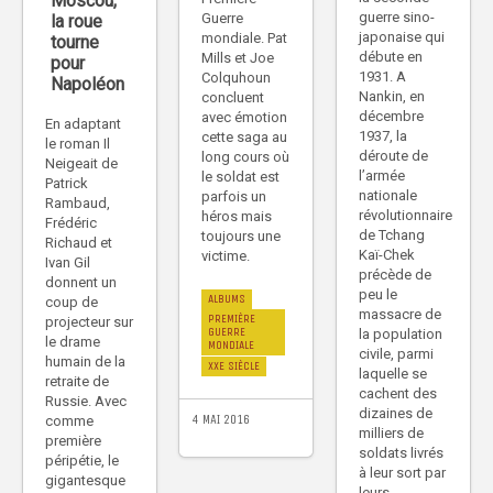
Moscou,
guerre sino-
Guerre
la roue
japonaise qui
mondiale. Pat
tourne
débute en
Mills et Joe
pour
1931. A
Colquhoun
Napoléon
Nankin, en
concluent
décembre
avec émotion
En adaptant
1937, la
cette saga au
le roman Il
déroute de
long cours où
Neigeait de
l’armée
le soldat est
Patrick
nationale
parfois un
Rambaud,
révolutionnaire
héros mais
Frédéric
de Tchang
toujours une
Richaud et
Kaï-Chek
victime.
Ivan Gil
précède de
donnent un
peu le
ALBUMS
coup de
massacre de
PREMIÈRE
projecteur sur
GUERRE
la population
le drame
MONDIALE
civile, parmi
humain de la
XXE SIÈCLE
laquelle se
retraite de
cachent des
Russie. Avec
dizaines de
4 MAI 2016
comme
milliers de
première
soldats livrés
péripétie, le
à leur sort par
gigantesque
leurs