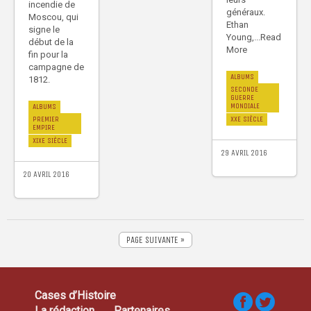
incendie de
généraux.
Moscou, qui
Ethan
signe le
Young,...Read
début de la
More
fin pour la
campagne de
ALBUMS
1812.
SECONDE
GUERRE
MONDIALE
ALBUMS
PREMIER
XXE SIÈCLE
EMPIRE
XIXE SIÈCLE
29 AVRIL 2016
20 AVRIL 2016
PAGE SUIVANTE »
Cases d’Histoire
La rédaction
Partenaires