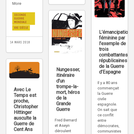
More
SECONDE
GUERRE
MONDIALE
XXE SIÈCLE
L’émancipation
féminine par
14 MARS 2018
l’exemple de
trois
combattantes
républicaines
de la Guerre
Nungesser,
d’Espagne
itinéraire
d’un
Il y a 80 ans
trompe-la-
commençait
Avec Le
mort, héros
la Guerre
Temps est
de la
civile
proche,
Grande
espagnole.
Christopher
Guerre
On sait que
Hittinger
ce conflit
ausculte la
Fred Bernard
entre
Guerre de
et Aseyn
démocrates,
Cent Ans
déroulent
communistes