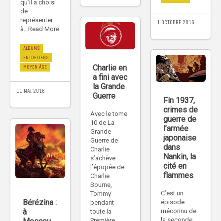
qu’il a choisi
de
représenter
1 OCTOBRE 2016
à...Read More
ALBUMS
ENTRETIENS
Charlie en
MOYEN ÂGE
a fini avec
la Grande
11 MAI 2016
Guerre
Fin 1937,
crimes de
Avec le tome
guerre de
10 de La
l’armée
Grande
japonaise
Guerre de
dans
Charlie
Nankin, la
s’achève
cité en
l’épopée de
flammes
Charlie
Bourne,
C’est un
Tommy
Bérézina :
épisode
pendant
à
méconnu de
toute la
la seconde
Première