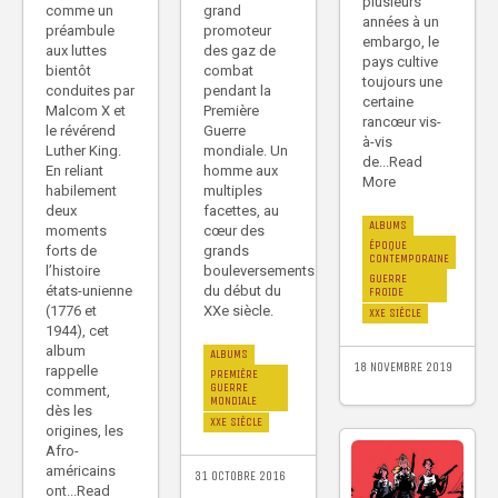
plusieurs
grand
comme un
années à un
promoteur
préambule
embargo, le
des gaz de
aux luttes
pays cultive
combat
bientôt
toujours une
pendant la
conduites par
certaine
Première
Malcom X et
rancœur vis-
Guerre
le révérend
à-vis
mondiale. Un
Luther King.
de...Read
homme aux
En reliant
More
multiples
habilement
facettes, au
deux
ALBUMS
cœur des
moments
ÉPOQUE
grands
forts de
CONTEMPORAINE
bouleversements
l’histoire
GUERRE
du début du
états-unienne
FROIDE
XXe siècle.
(1776 et
XXE SIÈCLE
1944), cet
album
ALBUMS
18 NOVEMBRE 2019
rappelle
PREMIÈRE
GUERRE
comment,
MONDIALE
dès les
XXE SIÈCLE
origines, les
Afro-
américains
31 OCTOBRE 2016
ont...Read