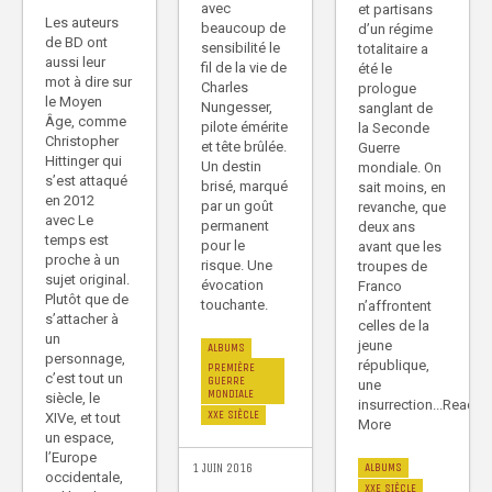
avec
et partisans
Les auteurs
beaucoup de
d’un régime
de BD ont
sensibilité le
totalitaire a
aussi leur
fil de la vie de
été le
mot à dire sur
Charles
prologue
le Moyen
Nungesser,
sanglant de
Âge, comme
pilote émérite
la Seconde
Christopher
et tête brûlée.
Guerre
Hittinger qui
Un destin
mondiale. On
s’est attaqué
brisé, marqué
sait moins, en
en 2012
par un goût
revanche, que
avec Le
permanent
deux ans
temps est
pour le
avant que les
proche à un
risque. Une
troupes de
sujet original.
évocation
Franco
Plutôt que de
touchante.
n’affrontent
s’attacher à
celles de la
un
jeune
ALBUMS
personnage,
république,
PREMIÈRE
c’est tout un
GUERRE
une
MONDIALE
siècle, le
insurrection...Read
XXE SIÈCLE
XIVe, et tout
More
un espace,
l’Europe
ALBUMS
1 JUIN 2016
occidentale,
XXE SIÈCLE