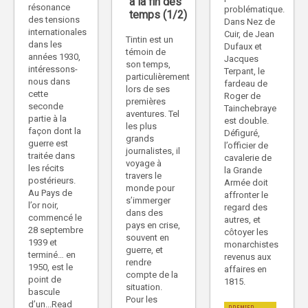
à la fin des
résonance
problématique.
temps (1/2)
des tensions
Dans Nez de
internationales
Cuir, de Jean
Tintin est un
dans les
Dufaux et
témoin de
années 1930,
Jacques
son temps,
intéressons-
Terpant, le
particulièrement
nous dans
fardeau de
lors de ses
cette
Roger de
premières
seconde
Tainchebraye
aventures. Tel
partie à la
est double.
les plus
façon dont la
Défiguré,
grands
guerre est
l’officier de
journalistes, il
traitée dans
cavalerie de
voyage à
les récits
la Grande
travers le
postérieurs.
Armée doit
monde pour
Au Pays de
affronter le
s’immerger
l’or noir,
regard des
dans des
commencé le
autres, et
pays en crise,
28 septembre
côtoyer les
souvent en
1939 et
monarchistes
guerre, et
terminé… en
revenus aux
rendre
1950, est le
affaires en
compte de la
point de
1815.
situation.
bascule
Pour les
d’un...Read
PREMIER