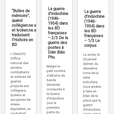
La guerre
“Bulles de
La guerre
d’Indochine
mémoire”,
d’Indochine
(1946-
quand
(1946-
1954) dans
collégien.ne.s
1954) dans
les BD
et lycéen.ne.s
les BD
françaises
traduisent
françaises
– 2/3 De la
l’Histoire en
– 1/3 Le
guerre des
BD
corpus
postes à
Diên Biên
L’ONaCVG
La sortie, le
Phu
(Office
20 janvier
national des
dernier, du
Malgré le
anciens
deuxième
petit nombre
combattants
tome de la
d’albums de
et victimes de
série
bande
guerre)
Indochine
dessinée
propose aux
nous amène
consacrés à
collégiens,
à faire un
la Guerre
lycéens et
bilan de la
d’Indochine
aux jeunes de
place que la
(voir la
niveau
guerre
première
équivalent, ou
d’Indochine
partie du
souhaitant