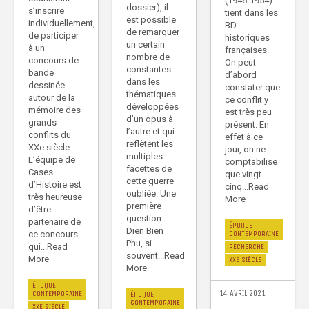
(1946-1954)
dossier), il
s’inscrire
tient dans les
est possible
individuellement,
BD
de remarquer
de participer
historiques
un certain
à un
françaises.
nombre de
concours de
On peut
constantes
bande
d’abord
dans les
dessinée
constater que
thématiques
autour de la
ce conflit y
développées
mémoire des
est très peu
d’un opus à
grands
présent. En
l’autre et qui
conflits du
effet à ce
reflètent les
XXe siècle.
jour, on ne
multiples
L’équipe de
comptabilise
facettes de
Cases
que vingt-
cette guerre
d’Histoire est
cinq...Read
oubliée. Une
très heureuse
More
première
d’être
question :
partenaire de
ÉPOQUE
Dien Bien
ce concours
CONTEMPORAINE
Phu, si
qui...Read
RECHERCHE
souvent...Read
More
XXE SIÈCLE
More
ÉPOQUE
14 AVRIL 2021
CONTEMPORAINE
ÉPOQUE
CONTEMPORAINE
XXE SIÈCLE