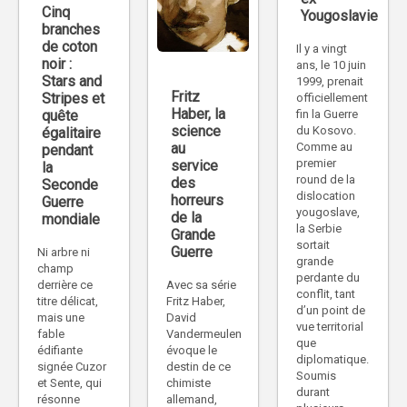
Cinq
Yougoslavie
branches
de coton
Il y a vingt
noir :
ans, le 10 juin
Stars and
1999, prenait
Fritz
Stripes et
officiellement
Haber, la
quête
fin la Guerre
science
du Kosovo.
égalitaire
au
Comme au
pendant
premier
service
la
round de la
des
Seconde
dislocation
horreurs
Guerre
yougoslave,
de la
mondiale
la Serbie
Grande
sortait
Guerre
Ni arbre ni
grande
champ
perdante du
Avec sa série
derrière ce
conflit, tant
Fritz Haber,
titre délicat,
d’un point de
David
mais une
vue territorial
Vandermeulen
fable
que
évoque le
édifiante
diplomatique.
destin de ce
signée Cuzor
Soumis
chimiste
et Sente, qui
durant
allemand,
résonne