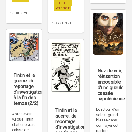
RECHERCHE
XXE SIÈCLE
15 JUIN 2026
20 AVRIL 2021
Nez de cuir,
Tintin et la
réinsertion
guerre : du
impossible
reportage
d’une gueule
d’investigation
cassée
à la fin des
napolénienne
temps (2/2)
Le retour d’un
Tintin et la
Après avoir
soldat grand
guerre : du
vu que Tintin
blessé dans
reportage
était une vraie
son foyer est
d’investigation
caisse de
parfois