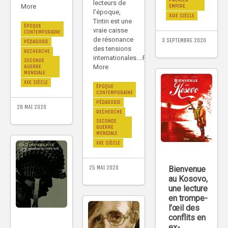
lecteurs de
EMPIRE
More
l’époque,
XIXE SIÈCLE
Tintin est une
ÉPOQUE
vraie caisse
CONTEMPORAINE
de résonance
3 SEPTEMBRE 2020
PÉDAGOGIE
des tensions
RECHERCHE
internationales....Read
SECONDE
More
GUERRE
MONDIALE
XXE SIÈCLE
ÉPOQUE
CONTEMPORAINE
PÉDAGOGIE
28 MAI 2020
RECHERCHE
SECONDE
GUERRE
MONDIALE
XXE SIÈCLE
25 MAI 2020
Bienvenue
au Kosovo,
une lecture
en trompe-
l’œil des
conflits en
ex-