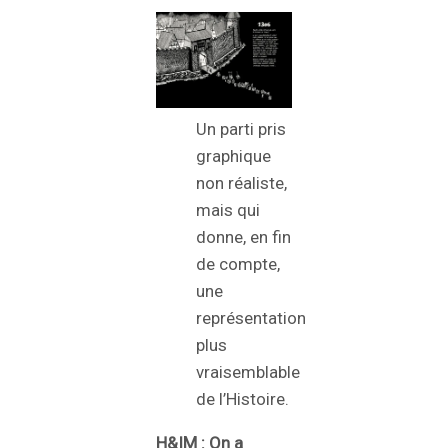
Un parti pris
graphique
non réaliste,
mais qui
donne, en fin
de compte,
une
représentation
plus
vraisemblable
de l’Histoire.
H&IM :
On a