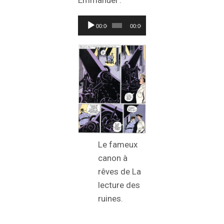
Emmanuel :
Lecteur
00:00
00:00
audio
Le fameux
canon à
rêves de La
lecture des
ruines.