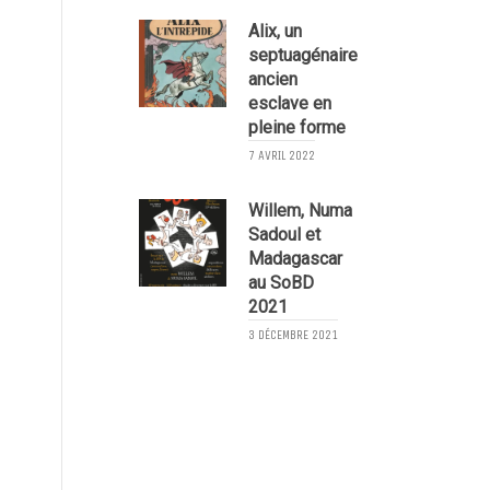
Alix, un
septuagénaire
ancien
esclave en
pleine forme
7 AVRIL 2022
6
Willem, Numa
Sadoul et
Madagascar
au SoBD
2021
3 DÉCEMBRE 2021
9