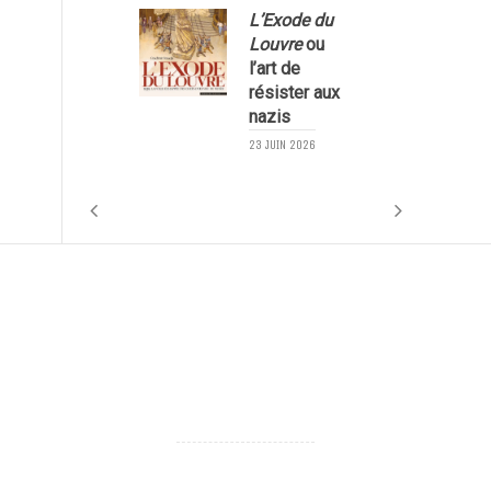
L’Exode du
Louvre
ou
l’art de
résister aux
nazis
1
23 JUIN 2026