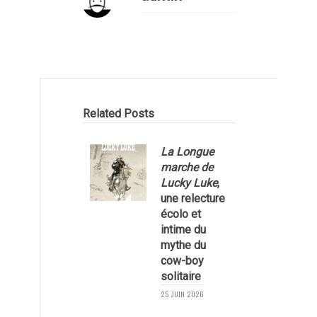
Related Posts
La Longue
marche de
Lucky Luke
,
une relecture
écolo et
1
intime du
mythe du
cow-boy
solitaire
25 JUIN 2026