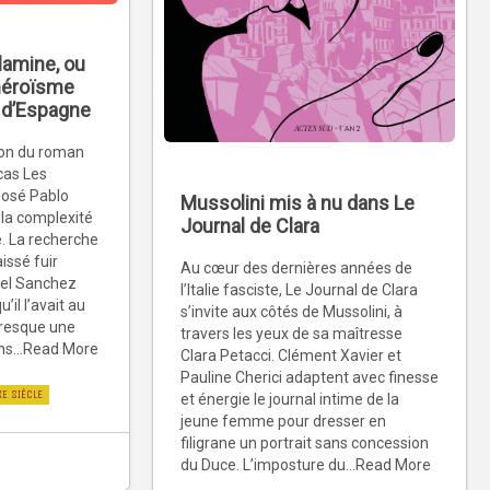
lamine, ou
l’héroïsme
 d’Espagne
ion du roman
cas Les
José Pablo
Mussolini mis à nu dans Le
 la complexité
Journal de Clara
. La recherche
aissé fuir
Au cœur des dernières années de
fael Sanchez
l’Italie fasciste, Le Journal de Clara
’il l’avait au
s’invite aux côtés de Mussolini, à
 presque une
travers les yeux de sa maîtresse
ons...Read More
Clara Petacci. Clément Xavier et
Pauline Cherici adaptent avec finesse
XE SIÈCLE
et énergie le journal intime de la
jeune femme pour dresser en
filigrane un portrait sans concession
du Duce. L’imposture du...Read More