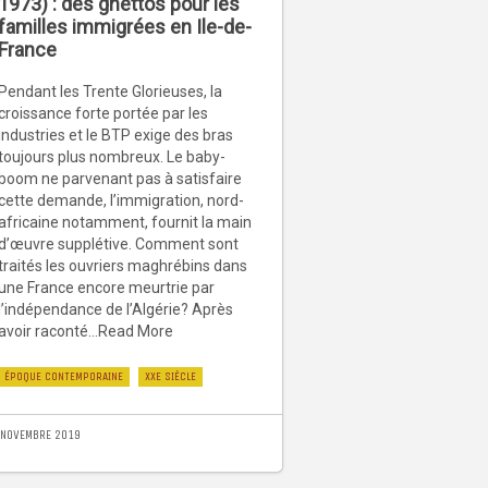
1973) : des ghettos pour les
familles immigrées en Ile-de-
France
Pendant les Trente Glorieuses, la
croissance forte portée par les
industries et le BTP exige des bras
toujours plus nombreux. Le baby-
boom ne parvenant pas à satisfaire
cette demande, l’immigration, nord-
africaine notamment, fournit la main
d’œuvre supplétive. Comment sont
traités les ouvriers maghrébins dans
une France encore meurtrie par
l’indépendance de l’Algérie? Après
avoir raconté...Read More
ÉPOQUE CONTEMPORAINE
XXE SIÈCLE
 NOVEMBRE 2019