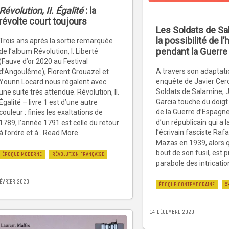
Révolution, II. Égalité
: la
révolte court toujours
Les Soldats de Sa
la possibilité de 
Trois ans après la sortie remarquée
pendant la Guerre
de l’album Révolution, I. Liberté
(Fauve d’or 2020 au Festival
A travers son adaptat
d’Angoulême), Florent Grouazel et
enquête de Javier Cer
Younn Locard nous régalent avec
Soldats de Salamine, 
une suite très attendue. Révolution, II.
Garcia touche du doigt
Égalité – livre 1 est d’une autre
de la Guerre d’Espagne
couleur : finies les exaltations de
d’un républicain qui a l
1789, l’année 1791 est celle du retour
l’écrivain fasciste Ra
à l’ordre et à...Read More
Mazas en 1939, alors qu
bout de son fusil, est
ÉPOQUE MODERNE
RÉVOLUTION FRANÇAISE
parabole des intricati
FÉVRIER 2023
ÉPOQUE CONTEMPORAINE
X
14 DÉCEMBRE 2020