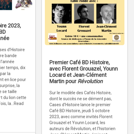
ire 2023,
 BD
nnée
ses d’Histoire
ure bande
Premier Café BD Histoire,
 l’année
ier temps, dix
avec Florent Grouazel, Younn
par la
Locard et Jean-Clément
nt en lice pour
Martin pour
Révolution
surprise, la
se taille
Sur le modèle des Cafés Histoire,
t du lion cette
dont le succès ne se dément pas,
is, la...Read
Cases d’Histoire lance le premier
Café BD Histoire, jeudi 5 octobre
2023, avec comme invités Florent
Grouazel et Younn Locard, les
auteurs de Révolution, et l’historien