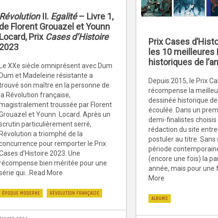
Révolution
II.
Egalité
– Livre 1,
de Florent Grouazel et Younn
Locard, Prix
Cases d’Histoire
Prix Cases d’Histo
2023
les 10 meilleures
historiques de l’a
Le XXe siècle omniprésent avec Dum
Dum et Madeleine résistante a
Depuis 2015, le Prix Ca
trouvé son maître en la personne de
récompense la meille
la Révolution française,
dessinée historique de
magistralement troussée par Florent
écoulée. Dans un prem
Grouazel et Younn Locard. Après un
demi-finalistes choisis 
scrutin particulièrement serré,
rédaction du site entre
Révolution a triomphé de la
postuler au titre. Sans 
concurrence pour remporter le Prix
période contemporaine 
Cases d’Histoire 2023. Une
(encore une fois) la par
récompense bien méritée pour une
année, mais pour une fo
série qui...Read More
More
ÉPOQUE MODERNE
RÉVOLUTION FRANÇAISE
ALBUMS