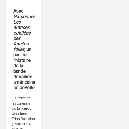
Avec
Garçonnes.
Les
autrices
oubliées
des
Années
folles
, un
pan de
l’histoire
de la
bande
dessinée
américaine
se dévoile
L’autrice et
historienne
de la bande
dessinée
Trina Robbins
(1938-2024)