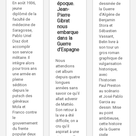
époque.
En août 1936,
dessinée de
jeune
Jean-
la Guerre
diplômé de la
Pierre
d’Algérie de
faculté de
Benjamin
Gibrat
médecine de
Stora et
nous
Saragosse,
Sébastien
embarque
Pablo Uriel
Vassant,
dans la
Diaz doit
Belin livre à
Guerre
accomplir
son tour un
d’Espagne
son service
gros roman
militaire. Il
graphique de
Nous
intègre alors
vulgarisation
attendions
pour trois ans
historique,
cet album
une armée en
avec
depuis quatre
pleine
l’historien
longues
sédition
Paul Preston
années sans
depuis le
au scénario
savoir ce qu’il
putsch des
et José Pablo
allait advenir
généraux
Garcia au
de Mattéo.
Mola et
dessin. Mise
Son retour à
Franco contre
au point
la vie a été
le
ambitieuse,
difficile, on a
gouvernement
cette histoire
cru qu’il
du frente
de la Guerre
aspirait à une
popular deux
civile