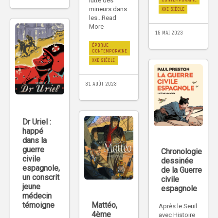
lutte des
mineurs dans
XXE SIÈCLE
les...Read
More
15 MAI 2023
ÉPOQUE
CONTEMPORAINE
XXE SIÈCLE
31 AOÛT 2023
Dr Uriel :
happé
dans la
guerre
Chronologie
civile
dessinée
espagnole,
de la Guerre
un conscrit
civile
jeune
espagnole
médecin
Mattéo,
témoigne
Après le Seuil
4ème
avec Histoire