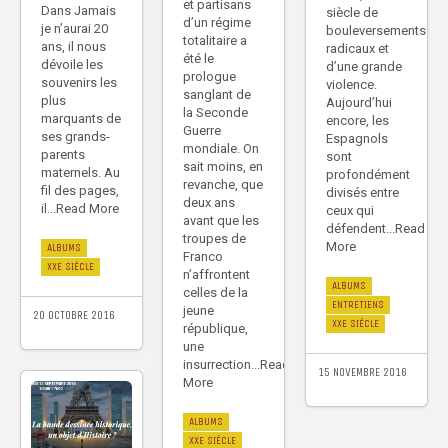
et partisans
Dans Jamais
siècle de
d’un régime
je n’aurai 20
bouleversements
totalitaire a
ans, il nous
radicaux et
été le
dévoile les
d’une grande
prologue
souvenirs les
violence.
sanglant de
plus
Aujourd’hui
la Seconde
marquants de
encore, les
Guerre
ses grands-
Espagnols
mondiale. On
parents
sont
sait moins, en
maternels. Au
profondément
revanche, que
fil des pages,
divisés entre
deux ans
il...Read More
ceux qui
avant que les
défendent...Read
troupes de
More
ALBUMS
Franco
XXE SIÈCLE
n’affrontent
ALBUMS
celles de la
ENTRETIENS
jeune
20 OCTOBRE 2016
XXE SIÈCLE
république,
une
insurrection...Read
15 NOVEMBRE 2016
More
ALBUMS
XXE SIÈCLE