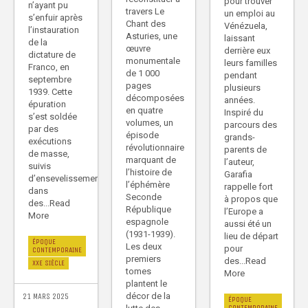
pour trouver
n’ayant pu
travers Le
un emploi au
s’enfuir après
Chant des
Vénézuela,
l’instauration
Asturies, une
laissant
de la
œuvre
derrière eux
dictature de
monumentale
leurs familles
Franco, en
de 1 000
pendant
septembre
pages
plusieurs
1939. Cette
décomposées
années.
épuration
en quatre
Inspiré du
s’est soldée
volumes, un
parcours des
par des
épisode
grands-
exécutions
révolutionnaire
parents de
de masse,
marquant de
l’auteur,
suivis
l’histoire de
Garafia
d’ensevelissements
l’éphémère
rappelle fort
dans
Seconde
à propos que
des...Read
République
l’Europe a
More
espagnole
aussi été un
(1931-1939).
lieu de départ
ÉPOQUE
Les deux
pour
CONTEMPORAINE
premiers
des...Read
XXE SIÈCLE
tomes
More
plantent le
décor de la
21 MARS 2025
ÉPOQUE
CONTEMPORAINE