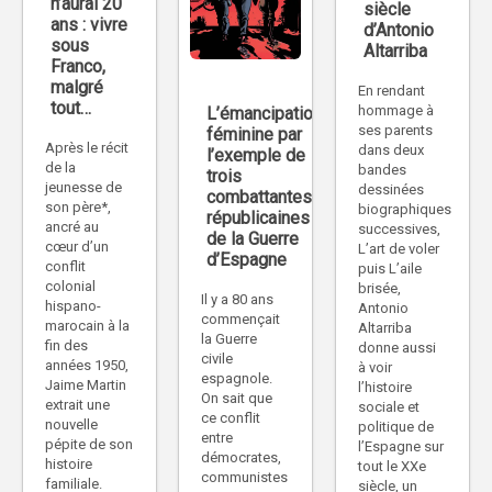
n’aurai 20
siècle
ans : vivre
d’Antonio
sous
Altarriba
Franco,
malgré
En rendant
tout…
hommage à
L’émancipation
ses parents
féminine par
Après le récit
dans deux
l’exemple de
de la
bandes
trois
jeunesse de
dessinées
combattantes
son père*,
biographiques
républicaines
ancré au
successives,
de la Guerre
cœur d’un
L’art de voler
d’Espagne
conflit
puis L’aile
colonial
brisée,
Il y a 80 ans
hispano-
Antonio
commençait
marocain à la
Altarriba
la Guerre
fin des
donne aussi
civile
années 1950,
à voir
espagnole.
Jaime Martin
l’histoire
On sait que
extrait une
sociale et
ce conflit
nouvelle
politique de
entre
pépite de son
l’Espagne sur
démocrates,
histoire
tout le XXe
communistes
familiale.
siècle, un