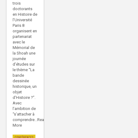
trois
doctorants
en Histoire de
l’Université
Paris 8
organisent en
partenariat
avec le
Mémorial de
la Shoah une
journée
d’études sur
le thème “La
bande
dessinée
historique, un
objet
d’Histoire ?”.
Avec
l’ambition de
“s’attacher à
comprendre...Read
More
CONFÉRENCES