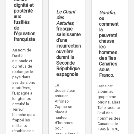
dignité et
postérité
Le Chant
Garafia
,
aux
des
ou
fusillés
Asturies
,
comment
de
fresque
la
l’épuration
saisissante
pauvreté
franquiste
d’une
chasse
insurrection
les
Au nom de
ouvrière
hommes
l’unité
durant la
des îles
nationale et
Seconde
Canaries
du refus de
République
sous
replonger le
espagnole
Franco.
pays dans
ses divisions
Le
Dans cet
mortifères,
dessinateur
album au
l’Espagne a
asturien
graphisme
longtemps
Alfonso
original, Elias
occulté la
Zapico se
Taño raconte
Terreur
place à
l’exil des
blanche qui a
hauteur
hommes des
frappé les
d’hommes
Canaries de
militants
pour
1945 à 1970,
républicains
reconstituer à