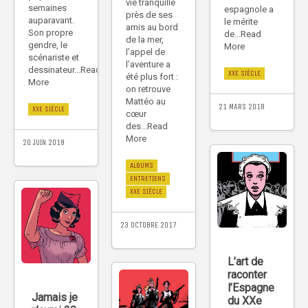
vie tranquille
semaines
espagnole a
près de ses
auparavant.
le mérite
amis au bord
Son propre
de...Read
de la mer,
gendre, le
More
l’appel de
scénariste et
l’aventure a
dessinateur...Read
XXE SIÈCLE
été plus fort :
More
on retrouve
Mattéo au
21 MARS 2018
XXE SIÈCLE
cœur
des...Read
More
20 JUIN 2018
ALBUMS
ENTRETIENS
XXE SIÈCLE
23 OCTOBRE 2017
L’art de
raconter
l’Espagne
Jamais je
du XXe