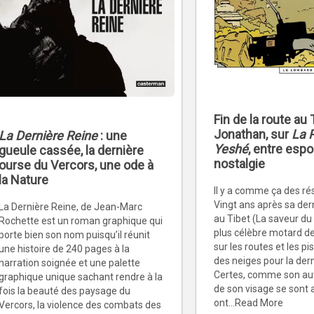
Fin de la route au 
Jonathan, sur
La P
La Dernière Reine
: une
Yeshé
, entre espo
gueule cassée, la dernière
nostalgie
ourse du Vercors, une ode à
la Nature
Il y a comme ça des ré
Vingt ans après sa der
La Dernière Reine, de Jean-Marc
au Tibet (La saveur du
Rochette est un roman graphique qui
plus célèbre motard de
porte bien son nom puisqu’il réunit
sur les routes et les p
une histoire de 240 pages à la
des neiges pour la dern
narration soignée et une palette
Certes, comme son aute
graphique unique sachant rendre à la
de son visage se sont 
fois la beauté des paysage du
ont...Read More
Vercors, la violence des combats des