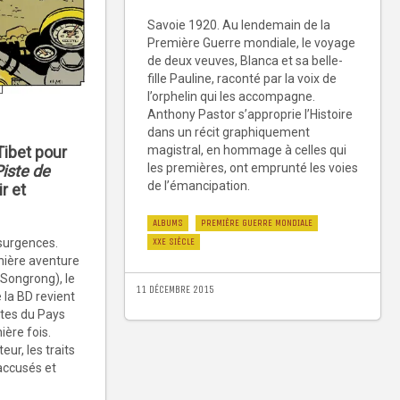
Savoie 1920. Au lendemain de la
Première Guerre mondiale, le voyage
de deux veuves, Blanca et sa belle-
fille Pauline, raconté par la voix de
l’orphelin qui les accompagne.
Anthony Pastor s’approprie l’Histoire
dans un récit graphiquement
magistral, en hommage à celles qui
Tibet pour
les premières, ont emprunté les voies
iste de
de l’émancipation.
ir et
ALBUMS
PREMIÈRE GUERRE MONDIALE
XXE SIÈCLE
surgences.
nière aventure
 Songrong), le
11 DÉCEMBRE 2015
 la BD revient
istes du Pays
ière fois.
ur, les traits
accusés et