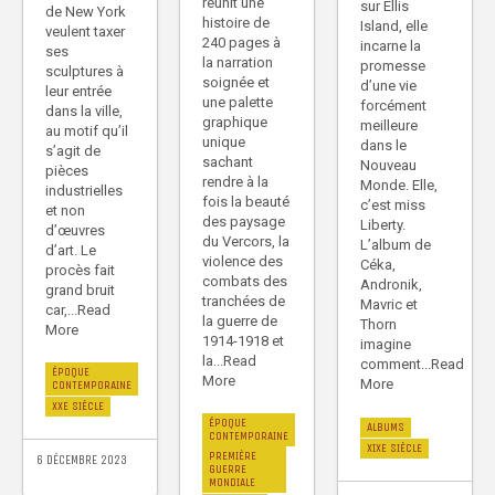
réunit une
sur Ellis
de New York
histoire de
Island, elle
veulent taxer
240 pages à
incarne la
ses
la narration
promesse
sculptures à
soignée et
d’une vie
leur entrée
une palette
forcément
dans la ville,
graphique
meilleure
au motif qu’il
unique
dans le
s’agit de
sachant
Nouveau
pièces
rendre à la
Monde. Elle,
industrielles
fois la beauté
c’est miss
et non
des paysage
Liberty.
d’œuvres
du Vercors, la
L’album de
d’art. Le
violence des
Céka,
procès fait
combats des
Andronik,
grand bruit
tranchées de
Mavric et
car,...Read
la guerre de
Thorn
More
1914-1918 et
imagine
la...Read
comment...Read
ÉPOQUE
More
More
CONTEMPORAINE
XXE SIÈCLE
ÉPOQUE
ALBUMS
CONTEMPORAINE
XIXE SIÈCLE
PREMIÈRE
6 DÉCEMBRE 2023
GUERRE
MONDIALE