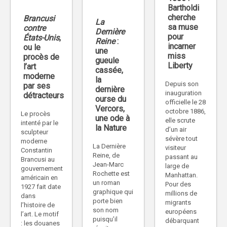
Bartholdi
cherche
Brancusi
La
sa muse
contre
Dernière
pour
États-Unis
,
Reine
:
incarner
ou le
une
miss
procès de
gueule
Liberty
l’art
cassée,
moderne
la
Depuis son
par ses
dernière
inauguration
détracteurs
ourse du
officielle le 28
Vercors,
octobre 1886,
Le procès
une ode à
elle scrute
intenté par le
la Nature
d’un air
sculpteur
sévère tout
moderne
La Dernière
visiteur
Constantin
Reine, de
passant au
Brancusi au
Jean-Marc
large de
gouvernement
Rochette est
Manhattan.
américain en
un roman
Pour des
1927 fait date
graphique qui
millions de
dans
porte bien
migrants
l’histoire de
son nom
européens
l’art. Le motif
puisqu’il
débarquant
: les douanes